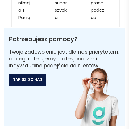
nikacj
super 
praca 
d
a z 
szybk
podcz
Panią 
a 
as 
k
Martą 
obsłu
realiza
✅
gę i 
cji 
g
Potrzebujesz pomocy?
Szybk
realiza
zamó
s
a 
cję. 
wienie 
n
Twoje zadowolenie jest dla nas priorytetem,
realiza
Został
i 
dlatego oferujemy profesjonalizm i
cja ✅
am 
szybk
m
indywidualne podejście do klientów.
Szybk
poinfo
a 
a 
rmow
dosta
e
NAPISZ DO NAS
dosta
ana 
wa.
wa ✅
że 
Polec
część 
am
.
zamó
wienia 
n
może 
nie 
o