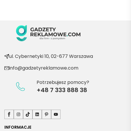
Marii T. 
Będę 
wraca
ć po 
kolejn
e 
produ
kty
ul. Cybernetyki 10, 02-677 Warszawa
info@gadzetyreklamowe.com
Potrzebujesz pomocy?
+48 7 333 888 38
Facebook
Instagram
TikTok
LinkedIn
Pinterest
YouTube
INFORMACJE