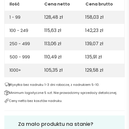
-
Ilość
Cena netto
Cena brutto
granatowa
128,48
zł
158,03
zł
1 - 99
115,63
zł
142,23
zł
100 - 249
113,06
zł
139,07
zł
250 - 499
110,49
zł
135,91
zł
500 - 999
105,35
zł
129,58
zł
1000+
Wysyłka bez nadruku 1-3 dni robocze, z nadrukiem 5-10.
Minimum logistyczne 5 szt. Nie prowadzimy sprzedaży detalicznej.
Ceny netto bez kosztów nadruku.
Za mało produktu na stanie?