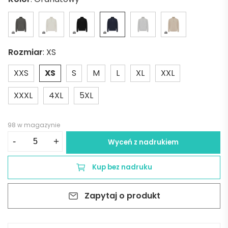
Rozmiar
:
XS
XXS
XS
S
M
L
XL
XXL
XXXL
4XL
5XL
98 w magazynie
ilość
-
+
Wyceń z nadrukiem
Bluza
Iqoniq
Kup bez nadruku
Elgon
z
Zapytaj o produkt
bawełny
z
recyklingu