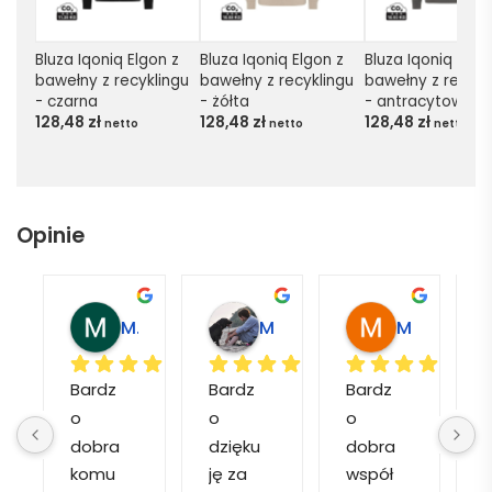
Bluza Iqoniq Elgon z 
Bluza Iqoniq Elgon z 
Bluza Iqoniq Elgon
bawełny z recyklingu 
bawełny z recyklingu 
bawełny z recykli
- czarna
- żółta
- antracytowa
128,48
zł
128,48
zł
128,48
zł
netto
netto
netto
Opinie
agdalena L.
Marcin M.
Matylda M.
Muzeum Miasta M.
Bardz
Bardz
Bardz
o 
o 
o 
a
dobra 
dzięku
dobra 
komu
ję za 
współ
o