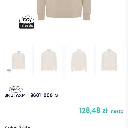
SKU:
AXP-T9601-006-S
128,48
zł
netto
Kolor
:
Żółty