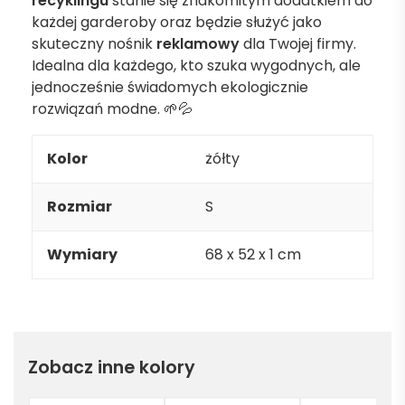
recyklingu
stanie się znakomitym dodatkiem do
każdej garderoby oraz będzie służyć jako
skuteczny nośnik
reklamowy
dla Twojej firmy.
Idealna dla każdego, kto szuka wygodnych, ale
jednocześnie świadomych ekologicznie
rozwiązań modne. 🌱💦
Kolor
żółty
Rozmiar
S
Wymiary
68 x 52 x 1 cm
Zobacz inne kolory