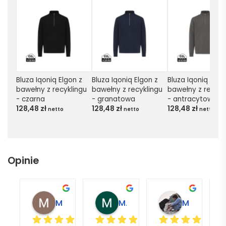
Bluza Iqoniq Elgon z 
Bluza Iqoniq Elgon z 
Bluza Iqoniq Elgon
bawełny z recyklingu 
bawełny z recyklingu 
bawełny z recykli
- czarna
- granatowa
- antracytowa
128,48
zł
128,48
zł
128,48
zł
netto
netto
netto
Opinie
Magdalena L.
Marcin M.
Matylda M.