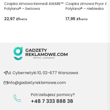
ję za 
Czapka zimowa Kennedi AWARE™
Czapka zimowa Pryor A
Polylana® – beżowa
Polylana® – niebieska
obsłu
gę 
22,97
zł
17,95
zł
netto
netto
pani 
Marii T. 
Będę 
wraca
ć po 
kolejn
e 
produ
kty
ul. Cybernetyki 10, 02-677 Warszawa
info@gadzetyreklamowe.com
Potrzebujesz pomocy?
+48 7 333 888 38