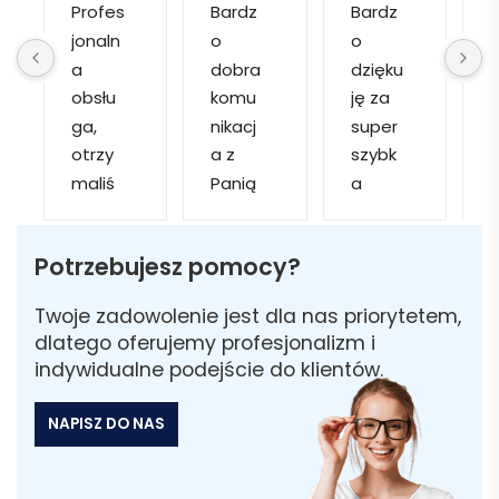
Profes
Bardz
Bardz
jonaln
o 
o 
o
a 
dobra 
dzięku
d
obsłu
komu
ję za 
ga, 
nikacj
super 
p
otrzy
a z 
szybk
maliś
Panią 
a 
a
my 
Martą 
obsłu
r
kilka 
✅
gę i 
cj
Potrzebujesz pomocy?
wizuali
Szybk
realiza
zacji, z 
a 
cję. 
w
Twoje zadowolenie jest dla nas priorytetem,
któryc
realiza
Został
i 
dlatego oferujemy profesjonalizm i
h 
cja ✅
am 
indywidualne podejście do klientów.
mogliś
Szybk
poinfo
a
my 
a 
rmow
NAPISZ DO NAS
sobie 
dosta
ana 
wybra
wa ✅
że 
ć 
część 