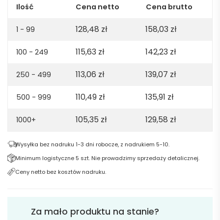
-
Ilość
Cena netto
Cena brutto
żółta
128,48
zł
158,03
zł
1 - 99
115,63
zł
142,23
zł
100 - 249
113,06
zł
139,07
zł
250 - 499
110,49
zł
135,91
zł
500 - 999
105,35
zł
129,58
zł
1000+
Wysyłka bez nadruku 1-3 dni robocze, z nadrukiem 5-10.
Minimum logistyczne 5 szt. Nie prowadzimy sprzedaży detalicznej.
Ceny netto bez kosztów nadruku.
Za mało produktu na stanie?