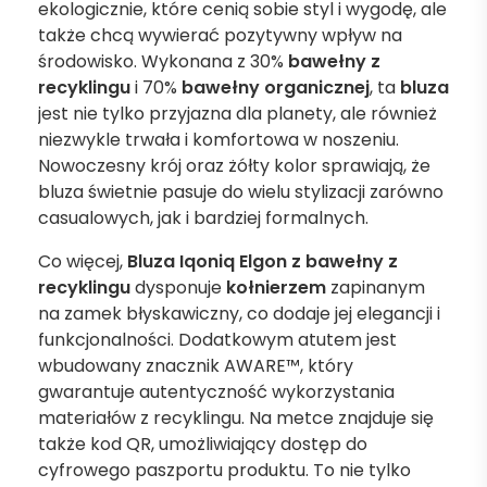
ekologicznie, które cenią sobie styl i wygodę, ale
także chcą wywierać pozytywny wpływ na
środowisko. Wykonana z 30%
bawełny z
recyklingu
i 70%
bawełny organicznej
, ta
bluza
jest nie tylko przyjazna dla planety, ale również
niezwykle trwała i komfortowa w noszeniu.
Nowoczesny krój oraz żółty kolor sprawiają, że
bluza świetnie pasuje do wielu stylizacji zarówno
casualowych, jak i bardziej formalnych.
Co więcej,
Bluza Iqoniq Elgon z bawełny z
recyklingu
dysponuje
kołnierzem
zapinanym
na zamek błyskawiczny, co dodaje jej elegancji i
funkcjonalności. Dodatkowym atutem jest
wbudowany znacznik AWARE™, który
gwarantuje autentyczność wykorzystania
materiałów z recyklingu. Na metce znajduje się
także kod QR, umożliwiający dostęp do
cyfrowego paszportu produktu. To nie tylko