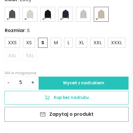
Rozmiar
:
S
XXS
XS
S
M
L
XL
XXL
XXXL
4XL
5XL
144 w magazynie
ilość
-
+
Wyceń z nadrukiem
Bluza
Iqoniq
Kup bez nadruku
Elgon
z
Zapytaj o produkt
bawełny
z
recyklingu