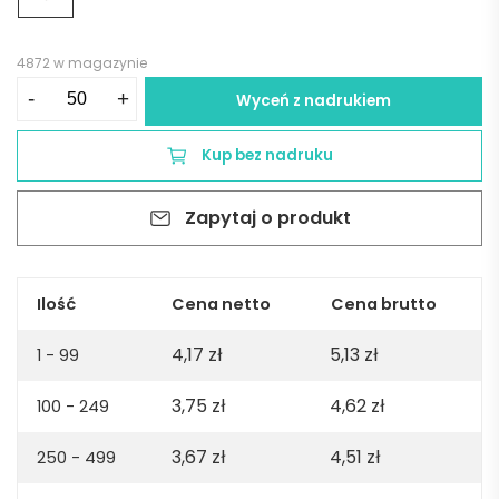
4872 w magazynie
ilość
-
+
Wyceń z nadrukiem
Brelok
LEKSA
Kup bez nadruku
-
srebrny
Zapytaj o produkt
Ilość
Cena netto
Cena brutto
4,17
zł
5,13
zł
1 - 99
3,75
zł
4,62
zł
100 - 249
3,67
zł
4,51
zł
250 - 499