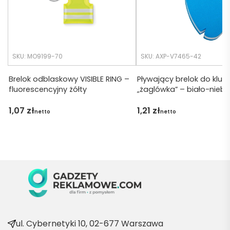
zakład
) ale 
any.
wszys
tko się 
udalo. 
SKU: MO9199-70
SKU: AXP-V7465-42
Dzięku
ję za 
Brelok odblaskowy VISIBLE RING –
Pływający brelok do kluc
fluorescencyjny żółty
„żaglówka” – biało-niebie
obsłu
gę 
1,07
zł
1,21
zł
netto
netto
pani 
Marii T. 
Będę 
wraca
ć po 
kolejn
e 
produ
kty
ul. Cybernetyki 10, 02-677 Warszawa