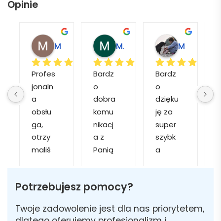
Opinie
Magdalena L.
Marcin M.
Matylda M.
Profes
Bardz
Bardz
jonaln
o 
o 
o
a 
dobra 
dzięku
d
obsłu
komu
ję za 
ga, 
nikacj
super 
p
otrzy
a z 
szybk
maliś
Panią 
a 
a
my 
Martą 
obsłu
r
kilka 
✅
gę i 
cj
Potrzebujesz pomocy?
wizuali
Szybk
realiza
zacji, z 
a 
cję. 
w
Twoje zadowolenie jest dla nas priorytetem,
któryc
realiza
Został
i 
dlatego oferujemy profesjonalizm i