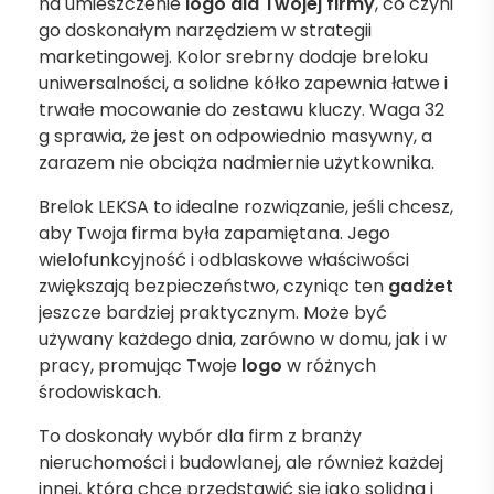
na umieszczenie
logo
dla Twojej firmy
, co czyni
go doskonałym narzędziem w strategii
marketingowej. Kolor srebrny dodaje breloku
uniwersalności, a solidne kółko zapewnia łatwe i
trwałe mocowanie do zestawu kluczy. Waga 32
g sprawia, że jest on odpowiednio masywny, a
zarazem nie obciąża nadmiernie użytkownika.
Brelok LEKSA to idealne rozwiązanie, jeśli chcesz,
aby Twoja firma była zapamiętana. Jego
wielofunkcyjność i odblaskowe właściwości
zwiększają bezpieczeństwo, czyniąc ten
gadżet
jeszcze bardziej praktycznym. Może być
używany każdego dnia, zarówno w domu, jak i w
pracy, promując Twoje
logo
w różnych
środowiskach.
To doskonały wybór dla firm z branży
nieruchomości i budowlanej, ale również każdej
innej, która chce przedstawić się jako solidna i