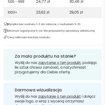
24,77
zł
30,46
zł
500 - 999
23,62
zł
29,05
zł
1000+
Wysyłka bez nadruku 1-3 dni robocze, z nadrukiem 5-10.
Minimum logistyczne 5 szt. Nie prowadzimy sprzedaży detalicznej.
Ceny netto bez kosztów nadruku.
Za mało produktu na stanie?
Wyślij do nas
zapytanie o ten produkt
, podając
ile sztuk chcesz zamówić, a natychmiast
przygotujemy dla Ciebie ofertę.
Darmowa wizualizacja
Wyślij do nas
zapytanie o ten produkt
i dołącz
swoje logo, a wraz z wyceną otrzymasz