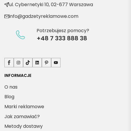
kty
ul. Cybernetyki 10, 02-677 Warszawa
info@gadzetyreklamowe.com
Potrzebujesz pomocy?
+48 7 333 888 38
Facebook
Instagram
TikTok
LinkedIn
Pinterest
YouTube
INFORMACJE
O nas
Blog
Marki reklamowe
Jak zamawiać?
Metody dostawy