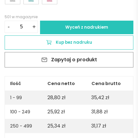
501 w magazynie
ilość
-
+
Wyceń z nadrukiem
Copacabana
U
Kup bez nadruku
Unisex
jersey
Zapytaj o produkt
t-
shirt.
100%
organic
Ilość
Cena netto
Cena brutto
cotton.
28,80
zł
35,42
zł
165gsm
1 - 99
-
25,92
zł
31,88
zł
100 - 249
Dark
green
25,34
zł
31,17
zł
250 - 499