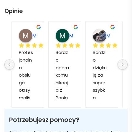
Opinie
Magdalena L.
Marcin M.
Matylda M.
Profes
Bardz
Bardz
jonaln
o 
o 
o
a 
dobra 
dzięku
d
obsłu
komu
ję za 
ga, 
nikacj
super 
p
otrzy
a z 
szybk
maliś
Panią 
a 
a
my 
Martą 
obsłu
r
kilka 
✅
gę i 
cj
Potrzebujesz pomocy?
wizuali
Szybk
realiza
zacji, z 
a 
cję. 
w