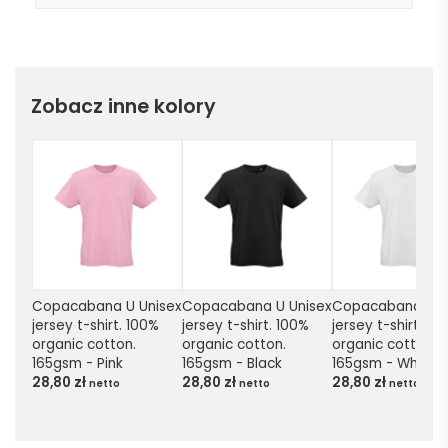
Zobacz inne kolory
Copacabana U Unisex 
Copacabana U Unisex 
Copacabana U Un
jersey t-shirt. 100% 
jersey t-shirt. 100% 
jersey t-shirt. 100
organic cotton. 
organic cotton. 
organic cotton. 
165gsm - Pink
165gsm - Black
165gsm - White
28,80
zł
28,80
zł
28,80
zł
netto
netto
netto