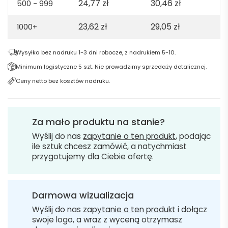
24,77
zł
30,46
zł
500 - 999
23,62
zł
29,05
zł
1000+
Wysyłka bez nadruku 1-3 dni robocze, z nadrukiem 5-10.
Minimum logistyczne 5 szt. Nie prowadzimy sprzedaży detalicznej.
Ceny netto bez kosztów nadruku.
Za mało produktu na stanie?
Wyślij do nas
zapytanie o ten produkt
, podając
ile sztuk chcesz zamówić, a natychmiast
przygotujemy dla Ciebie ofertę.
Darmowa wizualizacja
Wyślij do nas
zapytanie o ten produkt
i dołącz
swoje logo, a wraz z wyceną otrzymasz