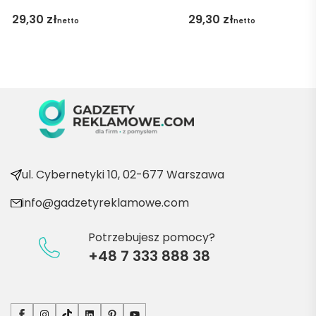
gę 
29,30
zł
29,30
zł
netto
netto
pani 
Marii T. 
Będę 
wraca
ć po 
kolejn
e 
produ
kty
ul. Cybernetyki 10, 02-677 Warszawa
info@gadzetyreklamowe.com
Potrzebujesz pomocy?
+48 7 333 888 38
Facebook
Instagram
TikTok
LinkedIn
Pinterest
YouTube