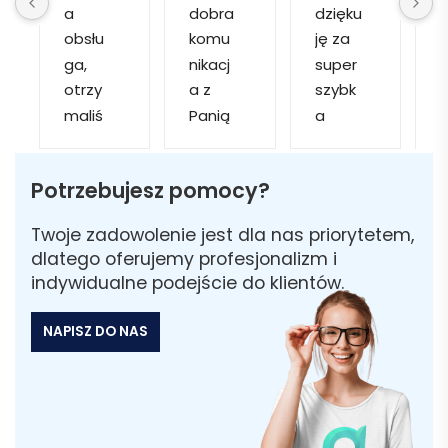
a 
dobra 
dzięku
d
obsłu
komu
ję za 
ga, 
nikacj
super 
p
otrzy
a z 
szybk
maliś
Panią 
a 
a
my 
Martą 
obsłu
r
kilka 
✅
gę i 
cj
Potrzebujesz pomocy?
wizuali
Szybk
realiza
zacji, z 
a 
cję. 
w
Twoje zadowolenie jest dla nas priorytetem,
któryc
realiza
Został
i 
dlatego oferujemy profesjonalizm i
h 
cja ✅
am 
indywidualne podejście do klientów.
mogliś
Szybk
poinfo
a
my 
a 
rmow
NAPISZ DO NAS
sobie 
dosta
ana 
wybra
wa ✅
że 
ć 
część 
odpo
zamó
wiedni
wienia 