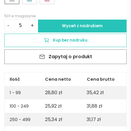
501 w magazynie
ilość
-
+
Wyceń z nadrukiem
Copacabana
U
Kup bez nadruku
Unisex
jersey
Zapytaj o produkt
t-
shirt.
100%
organic
Ilość
Cena netto
Cena brutto
cotton.
28,80
zł
35,42
zł
165gsm
1 - 99
-
25,92
zł
31,88
zł
100 - 249
Light
grey
25,34
zł
31,17
zł
250 - 499