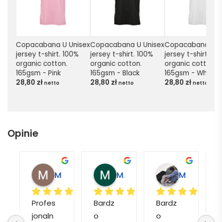
Copacabana U Unisex 
Copacabana U Unisex 
Copacabana U Un
jersey t-shirt. 100% 
jersey t-shirt. 100% 
jersey t-shirt. 100
organic cotton. 
organic cotton. 
organic cotton. 
165gsm - Pink
165gsm - Black
165gsm - White
28,80
zł
28,80
zł
28,80
zł
netto
netto
netto
Opinie
Magdalena L.
Marcin M.
Matylda M.
Profes
Bardz
Bardz
jonaln
o 
o 
o