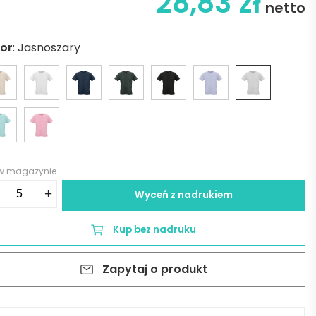
28,83
zł
netto
lor
:
Jasnoszary
 w magazynie
ść
+
Wyceń z nadrukiem
pacabana
Kup bez nadruku
sex
sey
Zapytaj o produkt
t.
%