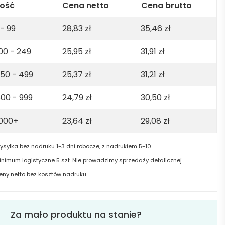
anic
lość
Cena netto
Cena brutto
ton.
 - 99
28,83
zł
35,46
zł
5gsm
00 - 249
25,95
zł
31,91
zł
ht
y
50 - 499
25,37
zł
31,21
zł
00 - 999
24,79
zł
30,50
zł
1000+
23,64
zł
29,08
zł
ysyłka bez nadruku 1-3 dni robocze, z nadrukiem 5-10.
inimum logistyczne 5 szt. Nie prowadzimy sprzedaży detalicznej.
eny netto bez kosztów nadruku.
Za mało produktu na stanie?