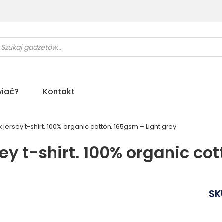
ukiwarka
uktów
iać?
Kontakt
ersey t-shirt. 100% organic cotton. 165gsm – Light grey
y t-shirt. 100% organic cot
SK