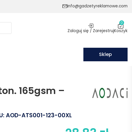
info@gadzetyreklamowe.com
0
Zaloguj się / Zarejestruj
Koszyk
Sklep
ton. 165gsm –
U:
AOD-ATS001-123-00XL