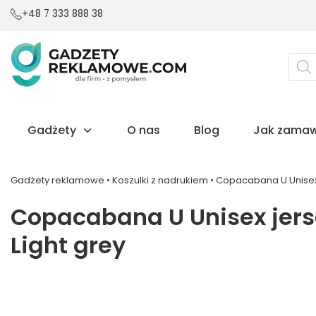
+48 7 333 888 38
Wysz
prod
Gadżety
O nas
Blog
Jak zamaw
Gadżety reklamowe
•
Koszulki z nadrukiem
•
Copacabana U Unisex j
Copacabana U Unisex jerse
Light grey