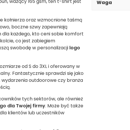
n, ważący 165 gsm, ten t-shirt jest
Waga
ie kołnierza oraz wzmocnione taśmą
kowo, boczne szwy zapewniają
dla każdego, kto ceni sobie komfort
olcie, co jest zabiegiem
kszą swobodę w personalizacji
logo
ozmiarze od S do 3XL i oferowany w
alny. Fantastycznie sprawdzi się jako
, wydarzenia outdoorowe czy branża
ścią.
acowników tych sektorów, ale również
ogo
dla Twojej firmy
. Może być także
la klientów lub uczestników