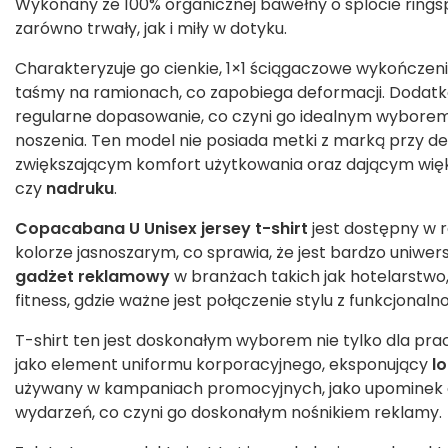
Wykonany ze 100% organicznej bawełny o splocie ringspu
zarówno trwały, jak i miły w dotyku.
Charakteryzuje go cienkie, 1×1 ściągaczowe wykończen
taśmy na ramionach, co zapobiega deformacji. Dodat
regularne dopasowanie, co czyni go idealnym wyborem 
noszenia. Ten model nie posiada metki z marką przy dek
zwiększającym komfort użytkowania oraz dającym wię
czy
nadruku
.
Copacabana U Unisex jersey t-shirt
jest dostępny w r
kolorze jasnoszarym, co sprawia, że jest bardzo uniwers
gadżet reklamowy
w branżach takich jak hotelarstwo
fitness, gdzie ważne jest połączenie stylu z funkcjonalno
T-shirt ten jest doskonałym wyborem nie tylko dla pr
jako element uniformu korporacyjnego, eksponujący
l
używany w kampaniach promocyjnych, jako upominek d
wydarzeń, co czyni go doskonałym nośnikiem reklamy.