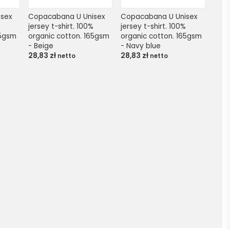
sex 
Copacabana U Unisex 
Copacabana U Unisex 
 
jersey t-shirt. 100% 
jersey t-shirt. 100% 
5gsm 
organic cotton. 165gsm 
organic cotton. 165gsm 
- Beige
- Navy blue
28,83
zł
28,83
zł
netto
netto