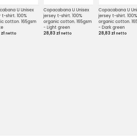
abana U Unisex 
Copacabana U Unisex 
Copacabana U Uni
 t-shirt. 100% 
jersey t-shirt. 100% 
jersey t-shirt. 100%
ic cotton. 165gsm 
organic cotton. 165gsm 
organic cotton. 16
te
- Light green
- Dark green
3
zł
28,83
zł
28,83
zł
netto
netto
netto