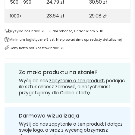
24,79
zł
30,50
zł
500 - 999
23,64
zł
29,08
zł
1000+
Wysyłka bez nadruku 1-3 dni robocze, z nadrukiem 5-10.
Minimum logistyczne 5 szt. Nie prowadzimy sprzedaży detalicznej.
Ceny netto bez kosztów nadruku.
Za mało produktu na stanie?
Wyślij do nas
zapytanie o ten produkt
, podając
ile sztuk chcesz zamówić, a natychmiast
przygotujemy dla Ciebie ofertę.
Darmowa wizualizacja
Wyślij do nas
zapytanie o ten produkt
i dołącz
swoje logo, a wraz z wyceną otrzymasz