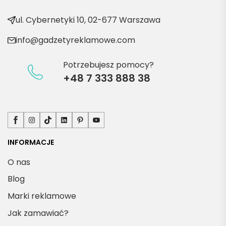
produ
kty
ul. Cybernetyki 10, 02-677 Warszawa
info@gadzetyreklamowe.com
Potrzebujesz pomocy?
+48 7 333 888 38
Facebook
Instagram
TikTok
LinkedIn
Pinterest
YouTube
INFORMACJE
O nas
Blog
Marki reklamowe
Jak zamawiać?