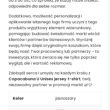
od S do 3XL, co sprawia, że każdy może znaleźć
odpowiedni dla siebie rozmiar.
Dodatkowo, możliwość personalizacji i
aplikowanie własnego logo firmy uczyni z tego
produktu wyjątkowy element wizerunkowy,
pomagając budować świadomość marki wśród
klientów i partnerów biznesowych. Wyróżnij
swoją firmę dzięki oryginalnym koszulkom, które
będą nosić Twoi pracownicy lub partnerzy – to
inwestycja, która zwraca się nie tylko poprzez
wygląd, ale i wartość reklamową.
Zdobądź serca i umysły na każdym kroku z
Copacabana U Unisex jersey t-shirt
, twój
niezawodny partner w promocji marki! 🌿👕
Kolor
jasnoszary