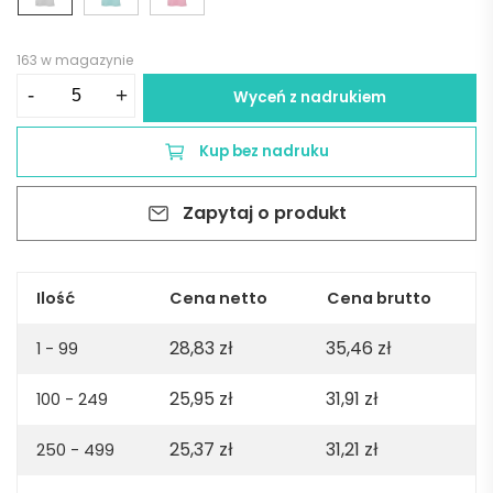
163 w magazynie
ilość
-
+
Wyceń z nadrukiem
Copacabana
U
Kup bez nadruku
Unisex
jersey
Zapytaj o produkt
t-
shirt.
100%
organic
Ilość
Cena netto
Cena brutto
cotton.
28,83
zł
35,46
zł
165gsm
1 - 99
-
25,95
zł
31,91
zł
100 - 249
Light
grey
25,37
zł
31,21
zł
250 - 499