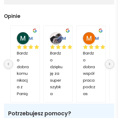
Opinie
agdalena L.
Marcin M.
Matylda M.
Muzeum Miasta M.
Bardz
Bardz
Bardz
o 
o 
o 
a
dobra 
dzięku
dobra 
komu
ję za 
współ
o
nikacj
super 
praca 
d
a z 
szybk
podcz
Panią 
a 
as 
k
Martą 
obsłu
realiza
✅
gę i 
cji 
g
Potrzebujesz pomocy?
Szybk
realiza
zamó
s