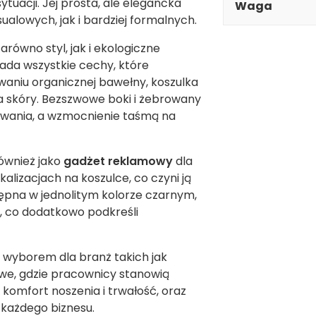
ytuacji. Jej prosta, ale elegancka
Waga
ualowych, jak i bardziej formalnych.
równo styl, jak i ekologiczne
ada wszystkie cechy, które
sowaniu organicznej bawełny, koszulka
dla skóry. Bezszwowe boki i żebrowany
kowania, a wzmocnienie taśmą na
również jako
gadżet reklamowy
dla
lizacjach na koszulce, co czyni ją
pna w jednolitym kolorze czarnym,
, co dodatkowo podkreśli
 wyborem dla branż takich jak
we, gdzie pracownicy stanowią
 komfort noszenia i trwałość, oraz
 każdego biznesu.