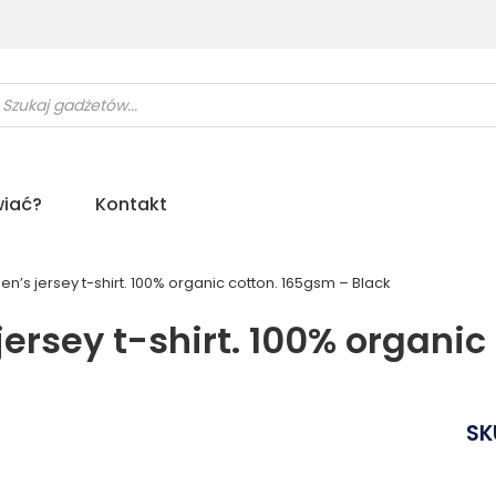
ukiwarka
uktów
iać?
Kontakt
 jersey t-shirt. 100% organic cotton. 165gsm – Black
sey t-shirt. 100% organic 
SK