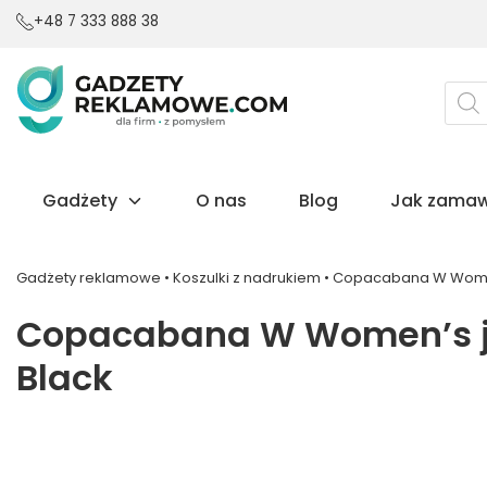
+48 7 333 888 38
Wysz
prod
Gadżety
O nas
Blog
Jak zamaw
Gadżety reklamowe
•
Koszulki z nadrukiem
•
Copacabana W Women’s
Copacabana W Women’s jer
Black