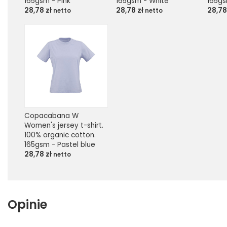
165gsm - Pink
165gsm - White
165gs
28,78
zł
28,78
zł
28,7
netto
netto
Copacabana W 
Women's jersey t-shirt. 
100% organic cotton. 
165gsm - Pastel blue
28,78
zł
netto
Opinie