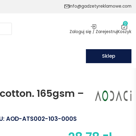
info@gadzetyreklamowe.com
0
Zaloguj się / Zarejestruj
Koszyk
Sklep
cotton. 165gsm –
U:
AOD-ATS002-103-000S