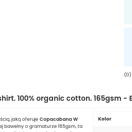
(0)
rt. 100% organic cotton. 165gsm - 
Kolor
cią, jaką oferuje
Copacabana W
ej bawełny o gramaturze 165gsm, ta