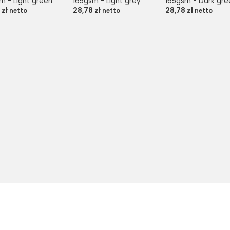
m - Light green
165gsm - Light grey
165gsm - Dark gre
8
zł
28,78
zł
28,78
zł
netto
netto
netto