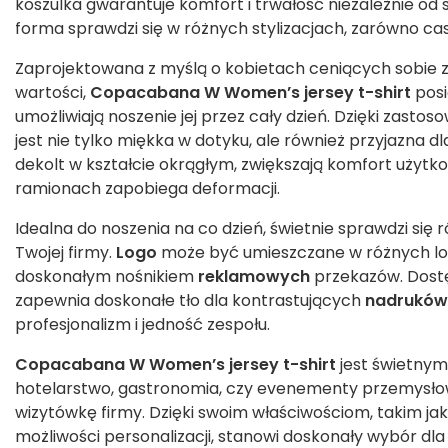
koszulka gwarantuje komfort i trwałość niezależnie od s
forma sprawdzi się w różnych stylizacjach, zarówno cas
Zaprojektowana z myślą o kobietach ceniących sobie za
wartości,
Copacabana W Women’s jersey t-shirt
posi
umożliwiają noszenie jej przez cały dzień. Dzięki zasto
jest nie tylko miękka w dotyku, ale również przyjazna 
dekolt w kształcie okrągłym, zwiększają komfort użyt
ramionach zapobiega deformacji.
Idealna do noszenia na co dzień, świetnie sprawdzi się 
Twojej firmy.
Logo
może być umieszczane w różnych loka
doskonałym nośnikiem
reklamowych
przekazów. Dostę
zapewnia doskonałe tło dla kontrastujących
nadruków
profesjonalizm i jedność zespołu.
Copacabana W Women’s jersey t-shirt
jest świetnym
hotelarstwo, gastronomia, czy evenementy przemysło
wizytówkę firmy. Dzięki swoim właściwościom, takim jak
możliwości personalizacji, stanowi doskonały wybór dla