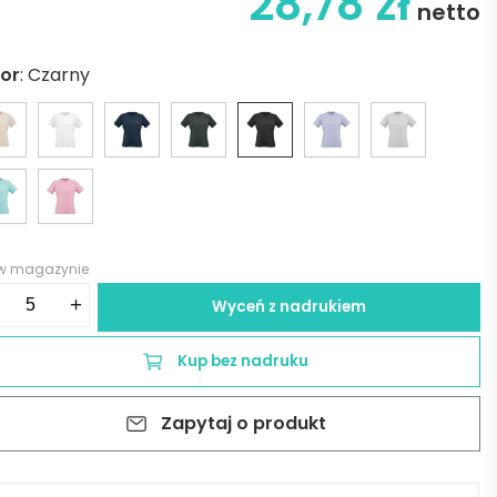
28,78
zł
netto
lor
:
Czarny
 w magazynie
ść
+
Wyceń z nadrukiem
pacabana
Kup bez nadruku
men's
sey
Zapytaj o produkt
t.
%