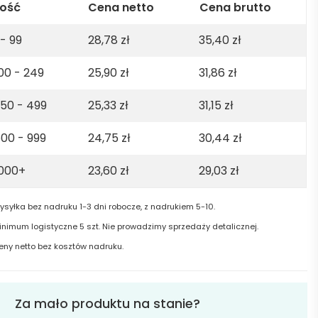
anic
lość
Cena netto
Cena brutto
ton.
 - 99
28,78
zł
35,40
zł
5gsm
00 - 249
25,90
zł
31,86
zł
ck
50 - 499
25,33
zł
31,15
zł
00 - 999
24,75
zł
30,44
zł
1000+
23,60
zł
29,03
zł
ysyłka bez nadruku 1-3 dni robocze, z nadrukiem 5-10.
inimum logistyczne 5 szt. Nie prowadzimy sprzedaży detalicznej.
eny netto bez kosztów nadruku.
Za mało produktu na stanie?