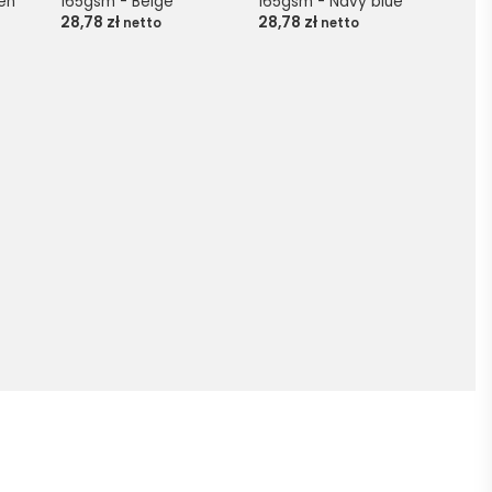
en
165gsm - Beige
165gsm - Navy blue
28,78
zł
28,78
zł
netto
netto