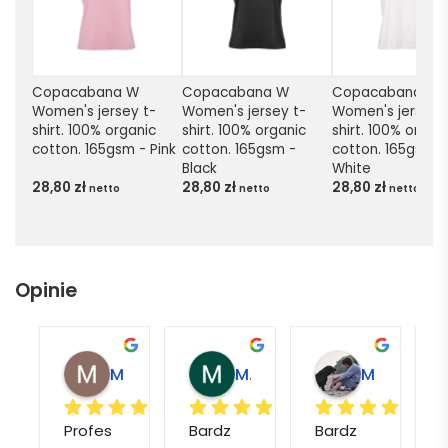
Copacabana W 
Copacabana W 
Copacabana W 
Women's jersey t-
Women's jersey t-
Women's jersey 
shirt. 100% organic 
shirt. 100% organic 
shirt. 100% organi
cotton. 165gsm - Pink
cotton. 165gsm - 
cotton. 165gsm - 
Black
White
28,80
zł
28,80
zł
28,80
zł
netto
netto
netto
Opinie
Magdalena L.
Marcin M.
Matylda M.
Profes
Bardz
Bardz