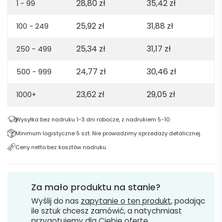
28,80
zł
35,42
zł
165gsm
1 - 99
-
25,92
zł
31,88
zł
100 - 249
Dark
green
25,34
zł
31,17
zł
250 - 499
24,77
zł
30,46
zł
500 - 999
23,62
zł
29,05
zł
1000+
Wysyłka bez nadruku 1-3 dni robocze, z nadrukiem 5-10.
Minimum logistyczne 5 szt. Nie prowadzimy sprzedaży detalicznej.
Ceny netto bez kosztów nadruku.
Za mało produktu na stanie?
Wyślij do nas
zapytanie o ten produkt
, podając
ile sztuk chcesz zamówić, a natychmiast
przygotujemy dla Ciebie ofertę.