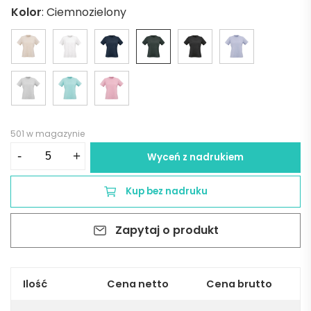
Kolor
:
Ciemnozielony
501 w magazynie
ilość
-
+
Wyceń z nadrukiem
Copacabana
W
Kup bez nadruku
Women's
jersey
Zapytaj o produkt
t-
shirt.
100%
organic
Ilość
Cena netto
Cena brutto
cotton.