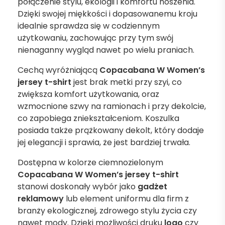
połączenie stylu, ekologii i komfortu noszenia.
Dzięki swojej miękkości i dopasowanemu kroju
idealnie sprawdza się w codziennym
użytkowaniu, zachowując przy tym swój
nienaganny wygląd nawet po wielu praniach.
Cechą wyróżniającą
Copacabana W Women’s
jersey t-shirt
jest brak metki przy szyi, co
zwiększa komfort użytkowania, oraz
wzmocnione szwy na ramionach i przy dekolcie,
co zapobiega zniekształceniom. Koszulka
posiada także prążkowany dekolt, który dodaje
jej elegancji i sprawia, że jest bardziej trwała.
Dostępna w kolorze ciemnozielonym
Copacabana W Women’s jersey t-shirt
stanowi doskonały wybór jako
gadżet
reklamowy
lub element uniformu dla firm z
branży ekologicznej, zdrowego stylu życia czy
nawet mody. Dzięki możliwości druku
logo
czy