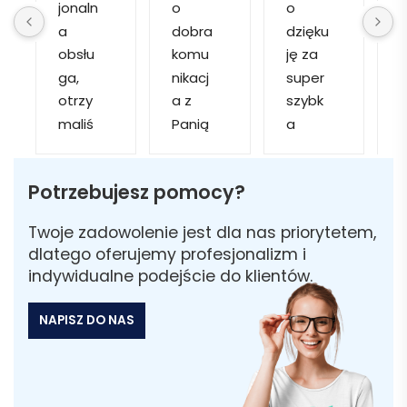
jonaln
o 
o 
o
a 
dobra 
dzięku
d
obsłu
komu
ję za 
ga, 
nikacj
super 
p
otrzy
a z 
szybk
maliś
Panią 
a 
a
my 
Martą 
obsłu
r
kilka 
✅
gę i 
cj
Potrzebujesz pomocy?
wizuali
Szybk
realiza
zacji, z 
a 
cję. 
w
Twoje zadowolenie jest dla nas priorytetem,
któryc
realiza
Został
i 
dlatego oferujemy profesjonalizm i
h 
cja ✅
am 
indywidualne podejście do klientów.
mogliś
Szybk
poinfo
a
my 
a 
rmow
NAPISZ DO NAS
sobie 
dosta
ana 
wybra
wa ✅
że 
ć 
część 
odpo
zamó