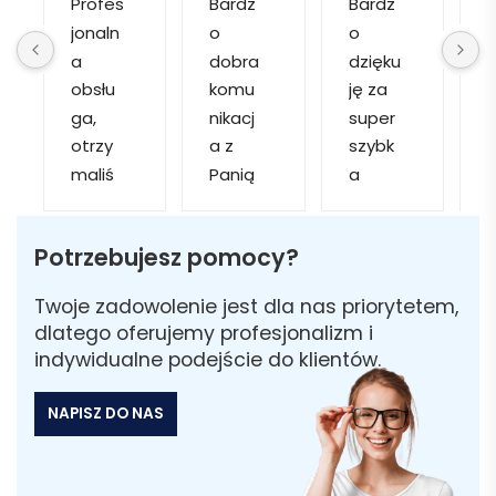
Profes
Bardz
Bardz
jonaln
o 
o 
o
a 
dobra 
dzięku
d
obsłu
komu
ję za 
ga, 
nikacj
super 
p
otrzy
a z 
szybk
maliś
Panią 
a 
a
my 
Martą 
obsłu
r
kilka 
✅
gę i 
cj
Potrzebujesz pomocy?
wizuali
Szybk
realiza
zacji, z 
a 
cję. 
w
Twoje zadowolenie jest dla nas priorytetem,
któryc
realiza
Został
i 
dlatego oferujemy profesjonalizm i
h 
cja ✅
am 
indywidualne podejście do klientów.
mogliś
Szybk
poinfo
a
my 
a 
rmow
NAPISZ DO NAS
sobie 
dosta
ana 
wybra
wa ✅
że 
ć 
część 