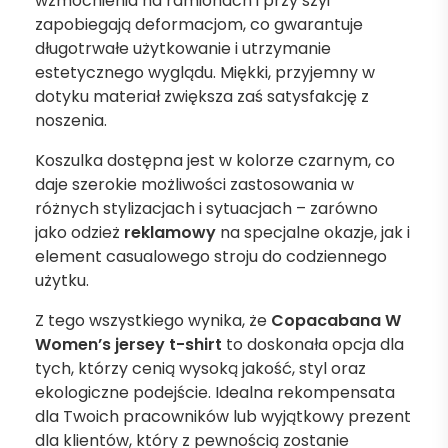
wzmocnienia na ramionach i przy szyi
zapobiegają deformacjom, co gwarantuje
długotrwałe użytkowanie i utrzymanie
estetycznego wyglądu. Miękki, przyjemny w
dotyku materiał zwiększa zaś satysfakcję z
noszenia.
Koszulka dostępna jest w kolorze czarnym, co
daje szerokie możliwości zastosowania w
różnych stylizacjach i sytuacjach – zarówno
jako odzież
reklamowy
na specjalne okazje, jak i
element casualowego stroju do codziennego
użytku.
Z tego wszystkiego wynika, że
Copacabana W
Women’s jersey t-shirt
to doskonała opcja dla
tych, którzy cenią wysoką jakość, styl oraz
ekologiczne podejście. Idealna rekompensata
dla Twoich pracowników lub wyjątkowy prezent
dla klientów, który z pewnością zostanie