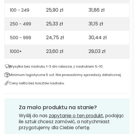
-
25,90
zł
31,86
zł
100 - 249
Black
25,33
zł
31,15
zł
250 - 499
24,75
zł
30,44
zł
500 - 999
23,60
zł
29,03
zł
1000+
Wysyłka bez nadruku 1-3 dni robocze, z nadrukiem 5-10.
Minimum logistyczne 5 szt. Nie prowadzimy sprzedaży detalicznej.
Ceny netto bez kosztów nadruku.
Za mało produktu na stanie?
Wyślij do nas
zapytanie o ten produkt
, podając
ile sztuk chcesz zamówić, a natychmiast
przygotujemy dla Ciebie ofertę.