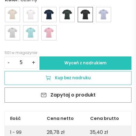
501 w magazynie
ilość
-
+
Wyceń z nadrukiem
Copacabana
W
Kup bez nadruku
Women's
jersey
Zapytaj o produkt
t-
shirt.
100%
organic
Ilość
Cena netto
Cena brutto
cotton.
28,78
zł
35,40
zł
165gsm
1 - 99