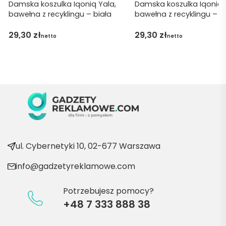
ję za 
Damska koszulka Iqoniq Yala,
Damska koszulka Iqoniq 
bawełna z recyklingu – biała
bawełna z recyklingu – n
obsłu
gę 
29,30
zł
29,30
zł
netto
netto
pani 
Marii T. 
Będę 
wraca
ć po 
kolejn
e 
produ
kty
ul. Cybernetyki 10, 02-677 Warszawa
info@gadzetyreklamowe.com
Potrzebujesz pomocy?
+48 7 333 888 38