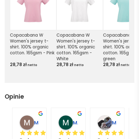
Copacabana W 
Copacabana W 
Copacabana W 
Women's jersey t-
Women's jersey t-
Women's jersey 
shirt. 100% organic 
shirt. 100% organic 
shirt. 100% organi
cotton. 165gsm - Pink
cotton. 165gsm - 
cotton. 165gsm - 
White
green
28,78
zł
28,78
zł
28,78
zł
netto
netto
netto
Opinie
Magdalena L.
Marcin M.
Matylda M.