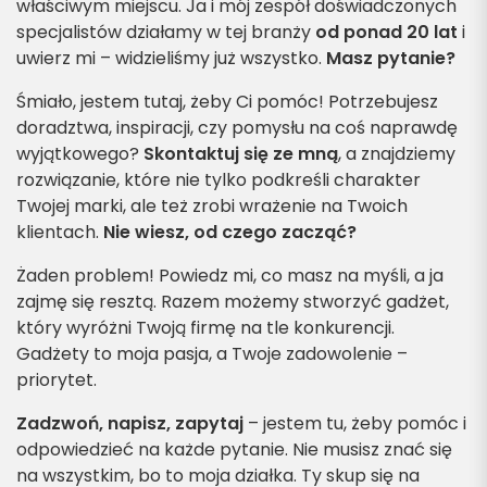
właściwym miejscu. Ja i mój zespół doświadczonych
specjalistów działamy w tej branży
od ponad 20 lat
i
uwierz mi – widzieliśmy już wszystko.
Masz pytanie?
Śmiało, jestem tutaj, żeby Ci pomóc! Potrzebujesz
doradztwa, inspiracji, czy pomysłu na coś naprawdę
wyjątkowego?
Skontaktuj się ze mną
, a znajdziemy
rozwiązanie, które nie tylko podkreśli charakter
Twojej marki, ale też zrobi wrażenie na Twoich
klientach.
Nie wiesz, od czego zacząć?
Żaden problem! Powiedz mi, co masz na myśli, a ja
zajmę się resztą. Razem możemy stworzyć gadżet,
który wyróżni Twoją firmę na tle konkurencji.
Gadżety to moja pasja, a Twoje zadowolenie –
priorytet.
Zadzwoń, napisz, zapytaj
– jestem tu, żeby pomóc i
odpowiedzieć na każde pytanie. Nie musisz znać się
na wszystkim, bo to moja działka. Ty skup się na