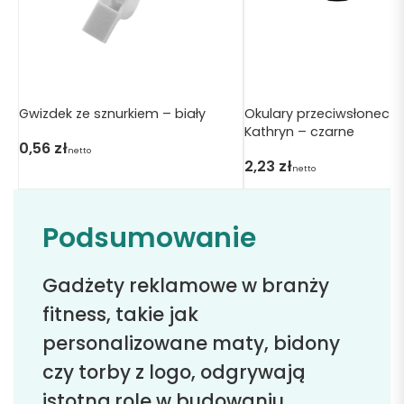
Gwizdek ze sznurkiem – biały
Okulary przeciwsłoneczn
Kathryn – czarne
0,56
zł
netto
2,23
zł
netto
Podsumowanie
Gadżety reklamowe w branży
fitness, takie jak
personalizowane maty, bidony
czy torby z logo, odgrywają
istotną rolę w budowaniu