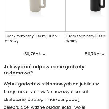
Kubek termiczny 800 ml Cube –
Kubek termiczny 800 ml
beżowy
czarny
50,76
zł
50,76
zł
netto
netto
Jak wybrać odpowiednie gadżety
reklamowe?
Wybór
gadżetów reklamowych na jubileusz
firmy
może stanowić kluczowy element
skutecznej strategii marketingowej,
celebrującej ważne osiągnięcia Twojej