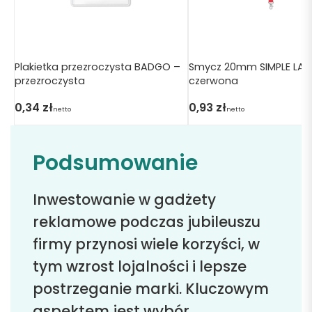
Plakietka przezroczysta BADGO –
Smycz 20mm SIMPLE LAN
przezroczysta
czerwona
0,34
zł
0,93
zł
netto
netto
Podsumowanie
Inwestowanie w gadżety
reklamowe podczas jubileuszu
firmy przynosi wiele korzyści, w
tym wzrost lojalności i lepsze
postrzeganie marki. Kluczowym
aspektem jest wybór