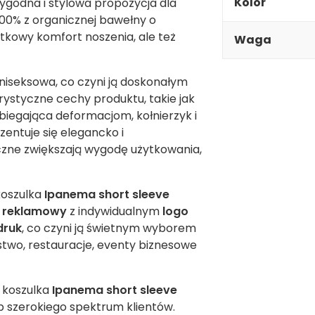
Kolor
ygodna i stylowa propozycja dla
100% z organicznej bawełny o
tkowy komfort noszenia, ale też
Waga
uniseksowa, co czyni ją doskonałym
ystyczne cechy produktu, takie jak
iegająca deformacjom, kołnierzyk i
zentuje się elegancko i
oczne zwiększają wygodę użytkowania,
koszulka
Ipanema short sleeve
 reklamowy
z indywidualnym
logo
druk
, co czyni ją świetnym wyborem
rstwo, restauracje, eventy biznesowe
, koszulka
Ipanema short sleeve
szerokiego spektrum klientów.