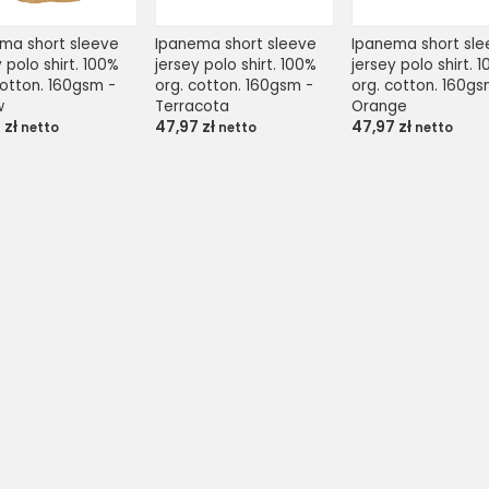
ma short sleeve 
Ipanema short sleeve 
Ipanema short sle
 polo shirt. 100% 
jersey polo shirt. 100% 
jersey polo shirt. 1
cotton. 160gsm - 
org. cotton. 160gsm - 
org. cotton. 160gsm
w
Terracota
Orange
7
zł
47,97
zł
47,97
zł
netto
netto
netto