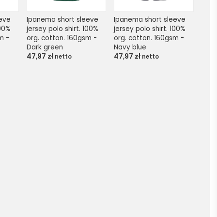
eve 
Ipanema short sleeve 
Ipanema short sleeve 
00% 
jersey polo shirt. 100% 
jersey polo shirt. 100% 
 - 
org. cotton. 160gsm - 
org. cotton. 160gsm - 
Dark green
Navy blue
47,97
zł
47,97
zł
netto
netto