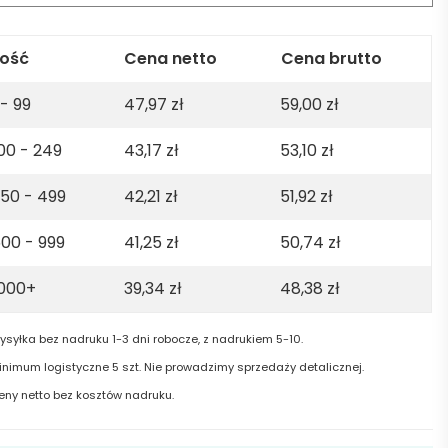
t.
%
.
lość
Cena netto
Cena brutto
ton.
 - 99
47,97
zł
59,00
zł
0gsm
00 - 249
43,17
zł
53,10
zł
ey
50 - 499
42,21
zł
51,92
zł
00 - 999
41,25
zł
50,74
zł
1000+
39,34
zł
48,38
zł
ysyłka bez nadruku 1-3 dni robocze, z nadrukiem 5-10.
inimum logistyczne 5 szt. Nie prowadzimy sprzedaży detalicznej.
eny netto bez kosztów nadruku.