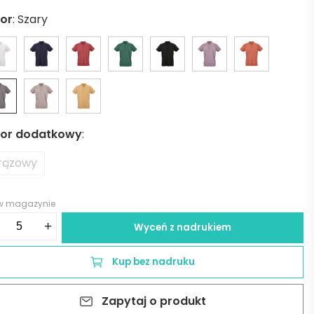
lor
:
Szary
lor dodatkowy
:
rązowy
 w magazynie
ść
+
Wyceń z nadrukiem
anema
rt
Kup bez nadruku
eve
sey
Zapytaj o produkt
o