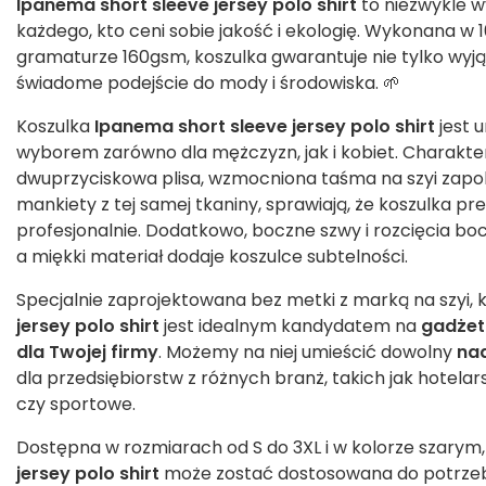
Ipanema short sleeve jersey polo shirt
to niezwykle w
każdego, kto ceni sobie jakość i ekologię. Wykonana w 
gramaturze 160gsm, koszulka gwarantuje nie tylko wyją
świadome podejście do mody i środowiska. 🌱
Koszulka
Ipanema short sleeve jersey polo shirt
jest 
wyborem zarówno dla mężczyzn, jak i kobiet. Charakter
dwuprzyciskowa plisa, wzmocniona taśma na szyi zapob
mankiety z tej samej tkaniny, sprawiają, że koszulka pre
profesjonalnie. Dodatkowo, boczne szwy i rozcięcia b
a miękki materiał dodaje koszulce subtelności.
Specjalnie zaprojektowana bez metki z marką na szyi, 
jersey polo shirt
jest idealnym kandydatem na
gadżet
dla Twojej firmy
. Możemy na niej umieścić dowolny
na
dla przedsiębiorstw z różnych branż, takich jak hotela
czy sportowe.
Dostępna w rozmiarach od S do 3XL i w kolorze szarym
jersey polo shirt
może zostać dostosowana do potrzeb 