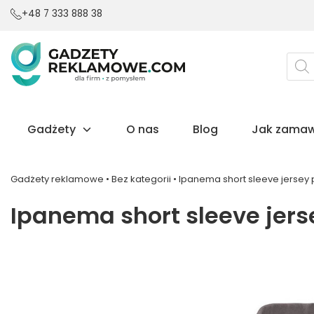
+48 7 333 888 38
Wysz
prod
Gadżety
O nas
Blog
Jak zamaw
Gadżety reklamowe
•
Bez kategorii
•
Ipanema short sleeve jersey p
Ipanema short sleeve jerse