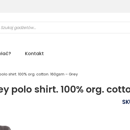
ukiwarka
uktów
iać?
Kontakt
olo shirt. 100% org. cotton. 160gsm – Grey
y polo shirt. 100% org. cot
SK