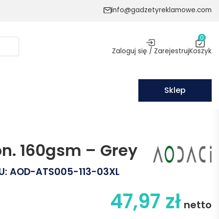
info@gadzetyreklamowe.com
0
Zaloguj się / Zarejestruj
Koszyk
Sklep
ton. 160gsm – Grey
U:
AOD-ATS005-113-03XL
47,97
zł
netto