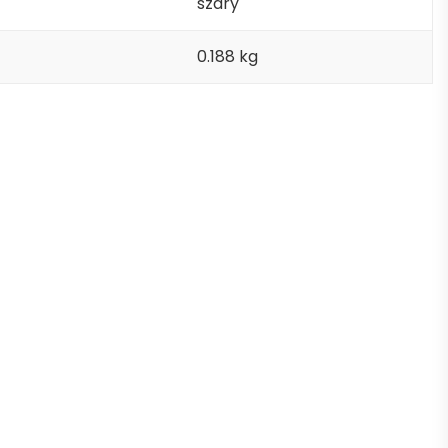
szary
0.188 kg