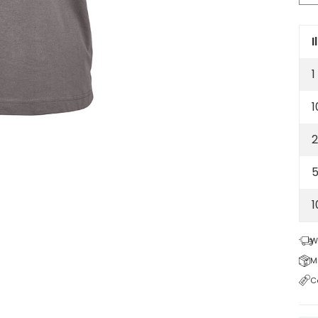
shir
100
org
I
cot
1
16
-
1
Gr
2
5
W
M
C