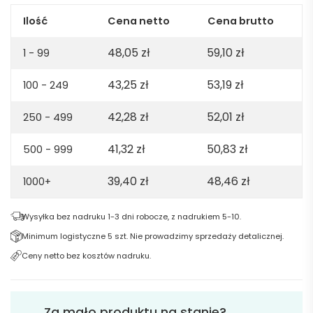
100%
org.
Ilość
Cena netto
Cena brutto
cotton.
48,05
zł
59,10
zł
160gsm
1 - 99
-
43,25
zł
53,19
zł
100 - 249
White
42,28
zł
52,01
zł
250 - 499
41,32
zł
50,83
zł
500 - 999
39,40
zł
48,46
zł
1000+
Wysyłka bez nadruku 1-3 dni robocze, z nadrukiem 5-10.
Minimum logistyczne 5 szt. Nie prowadzimy sprzedaży detalicznej.
Ceny netto bez kosztów nadruku.
Za mało produktu na stanie?