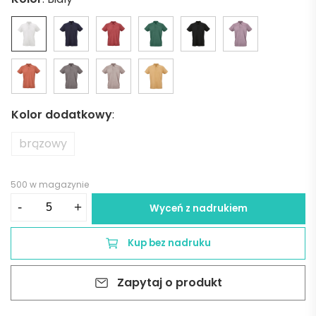
Kolor dodatkowy
:
brązowy
500 w magazynie
ilość
-
+
Wyceń z nadrukiem
Ipanema
short
Kup bez nadruku
sleeve
jersey
Zapytaj o produkt
polo
shirt.