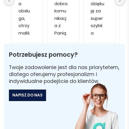
a 
dobra 
dzięku
d
obsłu
komu
ję za 
ga, 
nikacj
super 
p
otrzy
a z 
szybk
maliś
Panią 
a 
a
my 
Martą 
obsłu
r
kilka 
✅
gę i 
cj
Potrzebujesz pomocy?
wizuali
Szybk
realiza
zacji, z 
a 
cję. 
w
Twoje zadowolenie jest dla nas priorytetem,
któryc
realiza
Został
i 
dlatego oferujemy profesjonalizm i
h 
cja ✅
am 
indywidualne podejście do klientów.
mogliś
Szybk
poinfo
a
my 
a 
rmow
NAPISZ DO NAS
sobie 
dosta
ana 
wybra
wa ✅
że 
ć 
część 
odpo
zamó
wiedni
wienia 