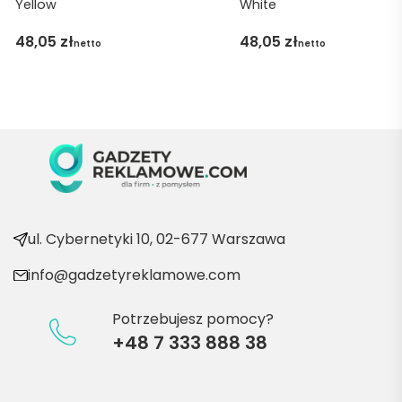
Yellow
White
gę 
pani 
48,05
zł
48,05
zł
netto
netto
Marii T. 
Będę 
wraca
ć po 
kolejn
e 
produ
kty
ul. Cybernetyki 10, 02-677 Warszawa
info@gadzetyreklamowe.com
Potrzebujesz pomocy?
+48 7 333 888 38