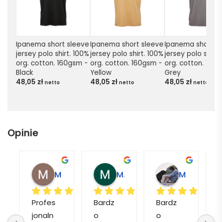
Ipanema short sleeve 
Ipanema short sleeve 
Ipanema short sl
jersey polo shirt. 100% 
jersey polo shirt. 100% 
jersey polo shirt.
org. cotton. 160gsm - 
org. cotton. 160gsm - 
org. cotton. 160g
Black
Yellow
Grey
48,05
zł
48,05
zł
48,05
zł
netto
netto
netto
Opinie
Magdalena L.
Marcin M.
Matylda M.
Profes
Bardz
Bardz
jonaln
o 
o 
o