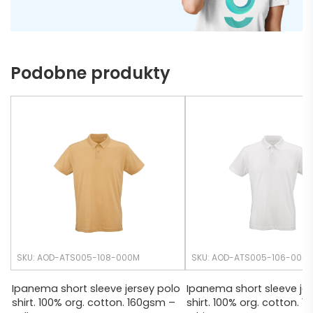
ą do 
może 
naszy
nie 
ch 
dotrz
Podobne produkty
potrz
eć ( 
eb. 
bo 
Czas 
bardz
realiza
o 
cji był 
późno 
krótsz
zamó
y niż 
wiłam 
zakład
) ale 
any.
wszys
tko się 
udalo. 
SKU: AOD-ATS005-108-000M
SKU: AOD-ATS005-106-000
Dzięku
ję za 
Ipanema short sleeve jersey polo
Ipanema short sleeve jer
shirt. 100% org. cotton. 160gsm –
shirt. 100% org. cotton. 
obsłu