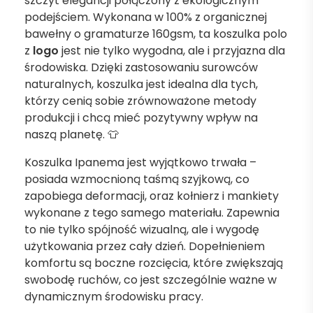
szczyt elegancji połączony z ekologicznym
podejściem. Wykonana w 100% z organicznej
bawełny o gramaturze 160gsm, ta koszulka polo
z
logo
jest nie tylko wygodna, ale i przyjazna dla
środowiska. Dzięki zastosowaniu surowców
naturalnych, koszulka jest idealna dla tych,
którzy cenią sobie zrównoważone metody
produkcji i chcą mieć pozytywny wpływ na
naszą planetę. 👕
Koszulka Ipanema jest wyjątkowo trwała –
posiada wzmocnioną taśmą szyjkową, co
zapobiega deformacji, oraz kołnierz i mankiety
wykonane z tego samego materiału. Zapewnia
to nie tylko spójność wizualną, ale i wygodę
użytkowania przez cały dzień. Dopełnieniem
komfortu są boczne rozcięcia, które zwiększają
swobodę ruchów, co jest szczególnie ważne w
dynamicznym środowisku pracy.