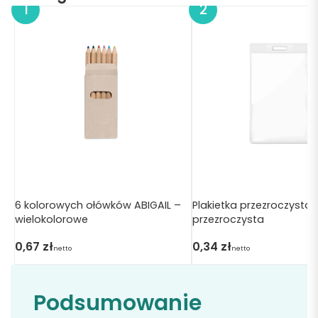
6 kolorowych ołówków ABIGAIL –
Plakietka przezroczysta
wielokolorowe
przezroczysta
0,67
zł
0,34
zł
netto
netto
Podsumowanie