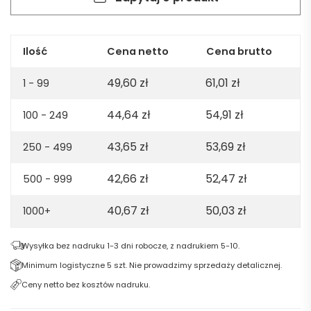
z
recyklingu
-
granatowa
Ilość
Cena netto
Cena brutto
49,60
zł
61,01
zł
1 - 99
44,64
zł
54,91
zł
100 - 249
43,65
zł
53,69
zł
250 - 499
42,66
zł
52,47
zł
500 - 999
40,67
zł
50,03
zł
1000+
Wysyłka bez nadruku 1-3 dni robocze, z nadrukiem 5-10.
Minimum logistyczne 5 szt. Nie prowadzimy sprzedaży detalicznej.
Ceny netto bez kosztów nadruku.