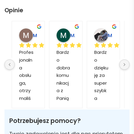
Opinie
Magdalena L.
Marcin M.
Matylda M.
Profes
Bardz
Bardz
jonaln
o 
o 
o
a 
dobra 
dzięku
d
obsłu
komu
ję za 
ga, 
nikacj
super 
p
otrzy
a z 
szybk
maliś
Panią 
a 
a
my 
Martą 
obsłu
r
kilka 
✅
gę i 
cj
Potrzebujesz pomocy?
wizuali
Szybk
realiza
zacji, z 
a 
cję. 
w
Twoje zadowolenie jest dla nas priorytetem,