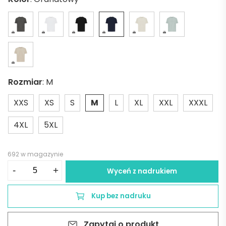
Rozmiar
:
M
XXS
XS
S
M
L
XL
XXL
XXXL
4XL
5XL
692 w magazynie
ilość
-
+
Wyceń z nadrukiem
Koszulka
Iqoniq
Kup bez nadruku
Nikko,
bawełna
Zapytaj o produkt