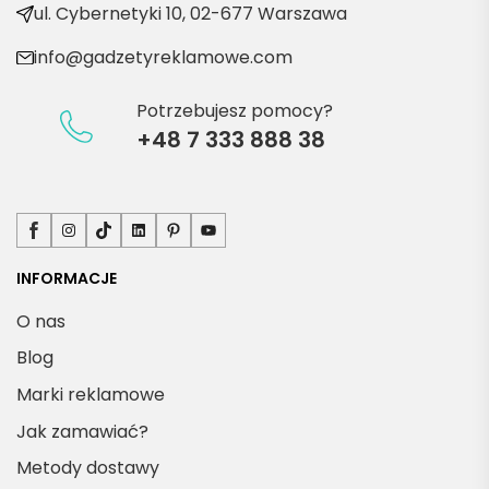
kty
ul. Cybernetyki 10, 02-677 Warszawa
info@gadzetyreklamowe.com
Potrzebujesz pomocy?
+48 7 333 888 38
Facebook
Instagram
TikTok
LinkedIn
Pinterest
YouTube
INFORMACJE
O nas
Blog
Marki reklamowe
Jak zamawiać?
Metody dostawy