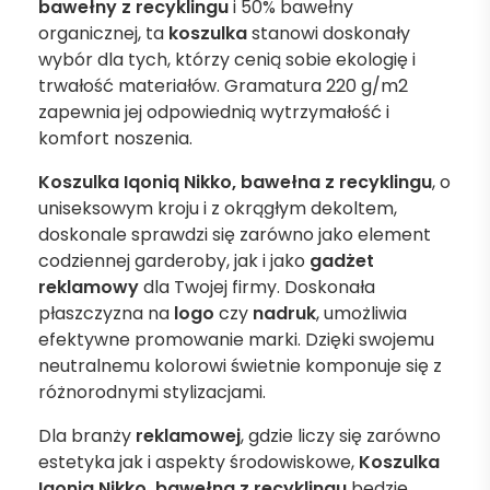
bawełny z recyklingu
i 50% bawełny
organicznej, ta
koszulka
stanowi doskonały
wybór dla tych, którzy cenią sobie ekologię i
trwałość materiałów. Gramatura 220 g/m2
zapewnia jej odpowiednią wytrzymałość i
komfort noszenia.
Koszulka Iqoniq Nikko, bawełna z recyklingu
, o
uniseksowym kroju i z okrągłym dekoltem,
doskonale sprawdzi się zarówno jako element
codziennej garderoby, jak i jako
gadżet
reklamowy
dla Twojej firmy. Doskonała
płaszczyzna na
logo
czy
nadruk
, umożliwia
efektywne promowanie marki. Dzięki swojemu
neutralnemu kolorowi świetnie komponuje się z
różnorodnymi stylizacjami.
Dla branży
reklamowej
, gdzie liczy się zarówno
estetyka jak i aspekty środowiskowe,
Koszulka
Iqoniq Nikko, bawełna z recyklingu
będzie