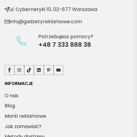
produ
kty
ul. Cybernetyki 10, 02-677 Warszawa
info@gadzetyreklamowe.com
Potrzebujesz pomocy?
+48 7 333 888 38
Facebook
Instagram
TikTok
LinkedIn
Pinterest
YouTube
INFORMACJE
O nas
Blog
Marki reklamowe
Jak zamawiać?
Metody dostawy