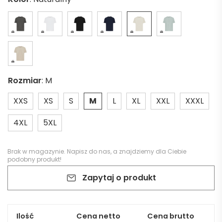
Rozmiar
:
M
XXS
XS
S
M
L
XL
XXL
XXXL
4XL
5XL
Brak w magazynie.
Napisz do nas
, a znajdziemy dla Ciebie
podobny produkt!
Zapytaj o produkt
Ilość
Cena netto
Cena brutto