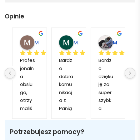
Opinie
Magdalena L.
Marcin M.
Matylda M.
Profes
Bardz
Bardz
jonaln
o 
o 
o
a 
dobra 
dzięku
d
obsłu
komu
ję za 
ga, 
nikacj
super 
p
otrzy
a z 
szybk
maliś
Panią 
a 
a
my 
Martą 
obsłu
r
kilka 
✅
gę i 
cj
Potrzebujesz pomocy?
wizuali
Szybk
realiza