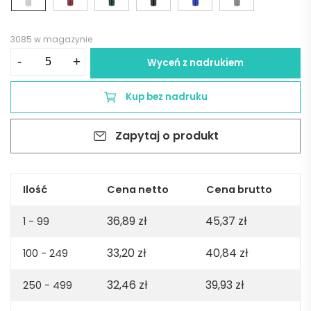
3085 w magazynie
ilość
-
+
Wyceń z nadrukiem
Kubek
termiczny
Kup bez nadruku
LOCK
MAT
Zapytaj o produkt
440
ml
-
biały
Ilość
Cena netto
Cena brutto
36,89
zł
45,37
zł
1 - 99
33,20
zł
40,84
zł
100 - 249
32,46
zł
39,93
zł
250 - 499