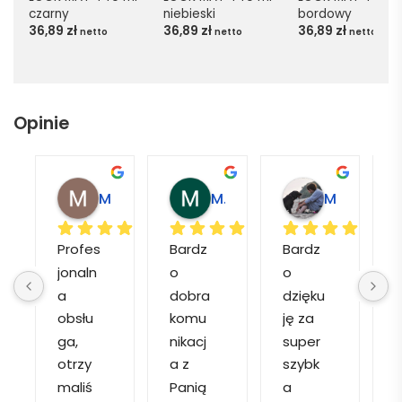
czarny
niebieski
bordowy
36,89
zł
36,89
zł
36,89
zł
netto
netto
netto
Opinie
Magdalena L.
Marcin M.
Matylda M.
Profes
Bardz
Bardz
jonaln
o 
o 
o
a 
dobra 
dzięku
d
obsłu
komu
ję za 
ga, 
nikacj
super 
p
otrzy
a z 
szybk
maliś
Panią 
a 
a