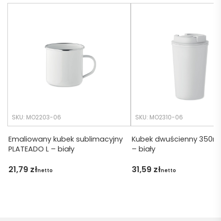
Czas 
bardz
realiza
o 
cji był 
późno 
krótsz
zamó
y niż 
wiłam 
zakład
) ale 
any.
wszys
tko się 
udalo. 
SKU: MO2203-06
SKU: MO2310-06
Dzięku
ję za 
Emaliowany kubek sublimacyjny
Kubek dwuścienny 350ml
PLATEADO L – biały
– biały
obsłu
gę 
21,79
zł
31,59
zł
netto
netto
pani 
Marii T. 
Będę 
wraca