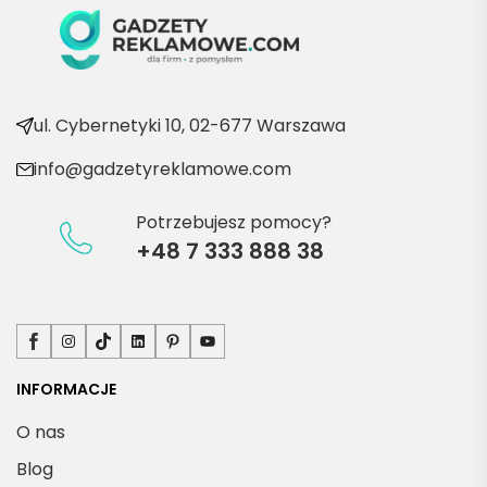
ć po 
kolejn
e 
produ
kty
ul. Cybernetyki 10, 02-677 Warszawa
info@gadzetyreklamowe.com
Potrzebujesz pomocy?
+48 7 333 888 38
Facebook
Instagram
TikTok
LinkedIn
Pinterest
YouTube
INFORMACJE
O nas
Blog