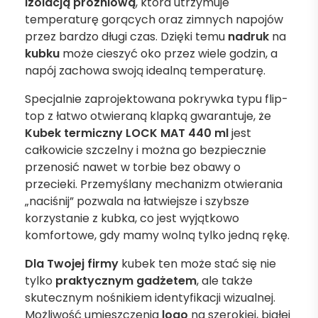
izolacją próżniową
, która utrzymuje
temperaturę gorących oraz zimnych napojów
przez bardzo długi czas. Dzięki temu
nadruk
na
kubku
może cieszyć oko przez wiele godzin, a
napój zachowa swoją idealną temperaturę.
Specjalnie zaprojektowana pokrywka typu flip-
top z łatwo otwieraną klapką gwarantuje, że
Kubek termiczny LOCK MAT 440 ml
jest
całkowicie szczelny i można go bezpiecznie
przenosić nawet w torbie bez obawy o
przecieki. Przemyślany mechanizm otwierania
„naciśnij” pozwala na łatwiejsze i szybsze
korzystanie z kubka, co jest wyjątkowo
komfortowe, gdy mamy wolną tylko jedną rękę.
Dla Twojej firmy
kubek ten może stać się nie
tylko
praktycznym gadżetem
, ale także
skutecznym nośnikiem identyfikacji wizualnej.
Możliwość umieszczenia
logo
na szerokiej, białej