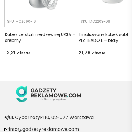
any.
wszys
tko się 
udalo. 
SKU: MO2090-16
SKU: MO2203-06
Dzięku
ję za 
Kubek ze stali nierdzewnej URSA –
Emaliowany kubek subli
srebrny
PLATEADO L – biały
obsłu
gę 
12,21
zł
21,79
zł
netto
netto
pani 
Marii T. 
Będę 
wraca
ć po 
kolejn
e 
produ
kty
ul. Cybernetyki 10, 02-677 Warszawa
info@gadzetyreklamowe.com