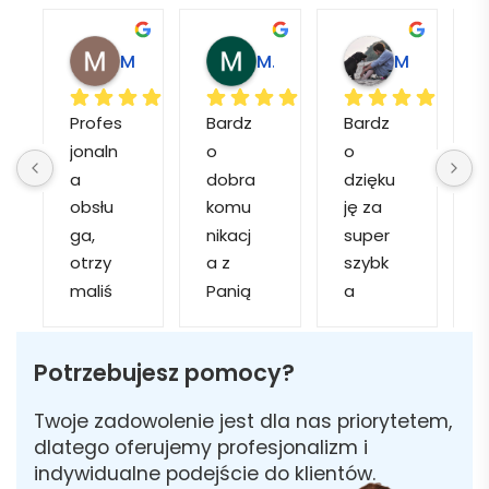
Magdalena L.
Marcin M.
Matylda M.
Profes
Bardz
Bardz
jonaln
o 
o 
o
a 
dobra 
dzięku
d
obsłu
komu
ję za 
ga, 
nikacj
super 
p
otrzy
a z 
szybk
maliś
Panią 
a 
a
my 
Martą 
obsłu
r
kilka 
✅
gę i 
cj
Potrzebujesz pomocy?
wizuali
Szybk
realiza
zacji, z 
a 
cję. 
w
Twoje zadowolenie jest dla nas priorytetem,
któryc
realiza
Został
i 
dlatego oferujemy profesjonalizm i
h 
cja ✅
am 
indywidualne podejście do klientów.
mogliś
Szybk
poinfo
a