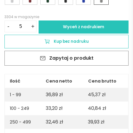
3304 w magazynie
ilość
-
+
Wyceń z nadrukiem
Kubek
termiczny
Kup bez nadruku
LOCK
MAT
Zapytaj o produkt
440
ml
-
szary
Ilość
Cena netto
Cena brutto
36,89
zł
45,37
zł
1 - 99
33,20
zł
40,84
zł
100 - 249
32,46
zł
39,93
zł
250 - 499