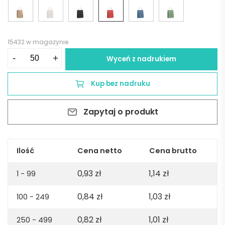
15432 w magazynie
ilość
-
+
Wyceń z nadrukiem
Mała
torba
Kup bez nadruku
prezentowa
PAPER
Zapytaj o produkt
TONE
S
-
czerwona
Ilość
Cena netto
Cena brutto
0,93
zł
1,14
zł
1 - 99
0,84
zł
1,03
zł
100 - 249
0,82
zł
1,01
zł
250 - 499