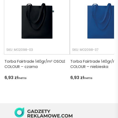
cji był 
późno 
krótsz
zamó
y niż 
wiłam 
zakład
) ale 
any.
wszys
tko się 
udalo. 
SKU: MO2098-03
SKU: MO2098-37
Dzięku
ję za 
Torba Fairtrade 140gr/m² OSOLE
Torba Fairtrade 140gr/m
COLOUR – czarna
COLOUR – niebieska
obsłu
gę 
6,93
zł
6,93
zł
netto
netto
pani 
Marii T. 
Będę 
wraca
ć po 
kolejn