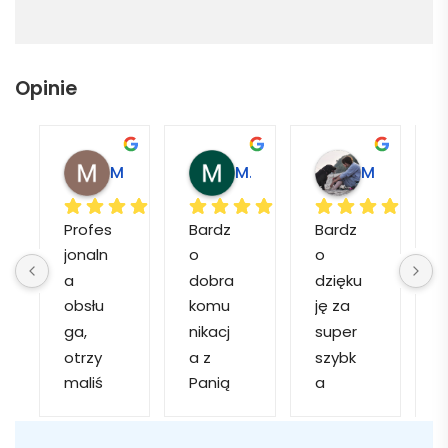
Opinie
Magdalena L.
Marcin M.
Matylda M.
Profes
Bardz
Bardz
jonaln
o 
o 
o
a 
dobra 
dzięku
d
obsłu
komu
ję za 
ga, 
nikacj
super 
p
otrzy
a z 
szybk
maliś
Panią 
a 
a
my 
Martą 
obsłu
r
kilka 
✅
gę i 
cj