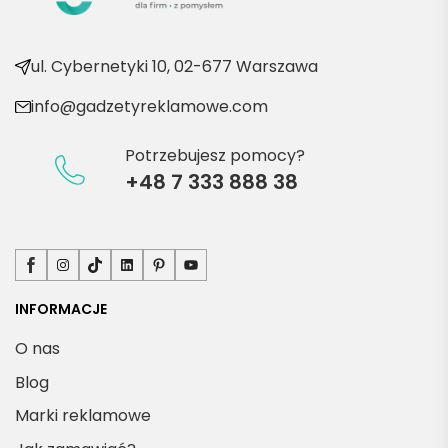
e 
produ
kty
ul. Cybernetyki 10, 02-677 Warszawa
info@gadzetyreklamowe.com
Potrzebujesz pomocy?
+48 7 333 888 38
Facebook
Instagram
TikTok
LinkedIn
Pinterest
YouTube
INFORMACJE
O nas
Blog
Marki reklamowe