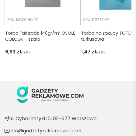
any.
wszys
tko się 
udalo. 
SKU: MO2098-07
SKU: IT3787-12
Dzięku
ję za 
Torba Fairtrade 140gr/m² OSOLE
Torba na zakupy TOTEC
COLOUR – szara
turkusowa
obsłu
gę 
6,93
zł
1,47
zł
netto
netto
pani 
Marii T. 
Będę 
wraca
ć po 
kolejn
e 
produ
kty
ul. Cybernetyki 10, 02-677 Warszawa
info@gadzetyreklamowe.com