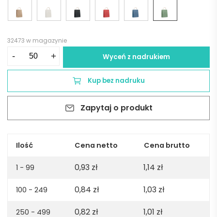
32473 w magazynie
ilość
-
+
Wyceń z nadrukiem
Mała
torba
Kup bez nadruku
prezentowa
PAPER
Zapytaj o produkt
TONE
S
-
zielona
Ilość
Cena netto
Cena brutto
0,93
zł
1,14
zł
1 - 99
0,84
zł
1,03
zł
100 - 249
0,82
zł
1,01
zł
250 - 499