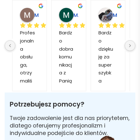
Magdalena L.
Marcin M.
Matylda M.
Profes
Bardz
Bardz
jonaln
o 
o 
o
a 
dobra 
dzięku
d
obsłu
komu
ję za 
ga, 
nikacj
super 
p
otrzy
a z 
szybk
maliś
Panią 
a 
a
my 
Martą 
obsłu
r
kilka 
✅
gę i 
cj
Potrzebujesz pomocy?
wizuali
Szybk
realiza
zacji, z 
a 
cję. 
w
Twoje zadowolenie jest dla nas priorytetem,
któryc
realiza
Został
i 
dlatego oferujemy profesjonalizm i
h 
cja ✅
am 
indywidualne podejście do klientów.
mogliś
Szybk
poinfo
a