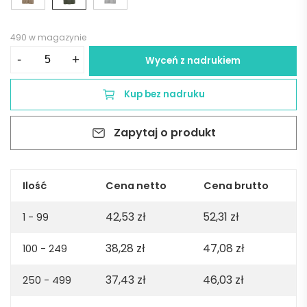
490 w magazynie
ilość
-
+
Wyceń z nadrukiem
Maya
jersey
Kup bez nadruku
t-
shirt.
Zapytaj o produkt
100%
organic
cotton.
180gsm.
Ilość
Cena netto
Cena brutto
Made
42,53
zł
52,31
zł
in
1 - 99
PT
38,28
zł
47,08
zł
100 - 249
-
Army
37,43
zł
46,03
zł
250 - 499
green