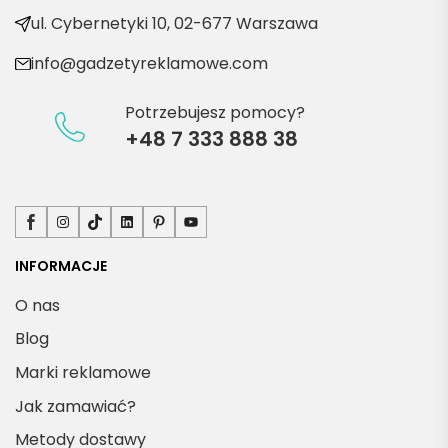
kty
ul. Cybernetyki 10, 02-677 Warszawa
info@gadzetyreklamowe.com
Potrzebujesz pomocy?
+48 7 333 888 38
Facebook
Instagram
TikTok
LinkedIn
Pinterest
YouTube
INFORMACJE
O nas
Blog
Marki reklamowe
Jak zamawiać?
Metody dostawy