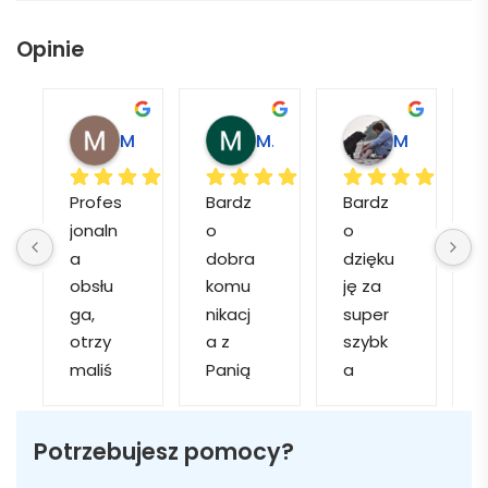
Opinie
Magdalena L.
Marcin M.
Matylda M.
Profes
Bardz
Bardz
jonaln
o 
o 
o
a 
dobra 
dzięku
d
obsłu
komu
ję za 
ga, 
nikacj
super 
p
otrzy
a z 
szybk
maliś
Panią 
a 
a
my 
Martą 
obsłu
r
kilka 
✅
gę i 
cj
Potrzebujesz pomocy?
wizuali
Szybk
realiza
zacji, z 
a 
cję. 
w