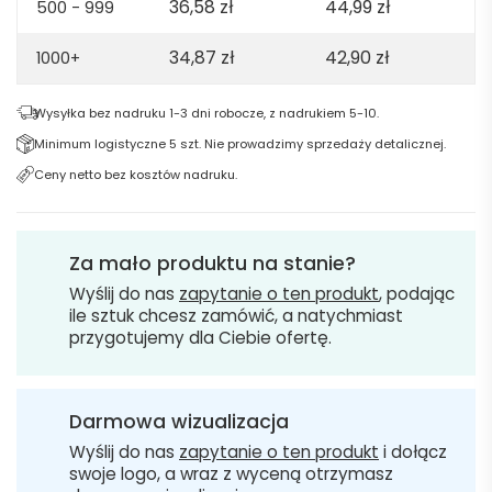
36,58
zł
44,99
zł
500 - 999
34,87
zł
42,90
zł
1000+
Wysyłka bez nadruku 1-3 dni robocze, z nadrukiem 5-10.
Minimum logistyczne 5 szt. Nie prowadzimy sprzedaży detalicznej.
Ceny netto bez kosztów nadruku.
Za mało produktu na stanie?
Wyślij do nas
zapytanie o ten produkt
, podając
ile sztuk chcesz zamówić, a natychmiast
przygotujemy dla Ciebie ofertę.
Darmowa wizualizacja
Wyślij do nas
zapytanie o ten produkt
i dołącz
swoje logo, a wraz z wyceną otrzymasz