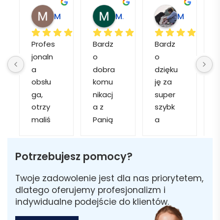
Magdalena L.
Marcin M.
Matylda M.
Profes
Bardz
Bardz
jonaln
o 
o 
o
a 
dobra 
dzięku
d
obsłu
komu
ję za 
ga, 
nikacj
super 
p
otrzy
a z 
szybk
maliś
Panią 
a 
a
my 
Martą 
obsłu
r
kilka 
✅
gę i 
cj
Potrzebujesz pomocy?
wizuali
Szybk
realiza
zacji, z 
a 
cję. 
w
Twoje zadowolenie jest dla nas priorytetem,
któryc
realiza
Został
i 
dlatego oferujemy profesjonalizm i
h 
cja ✅
am 
indywidualne podejście do klientów.
mogliś
Szybk
poinfo
a
my 
a 
rmow