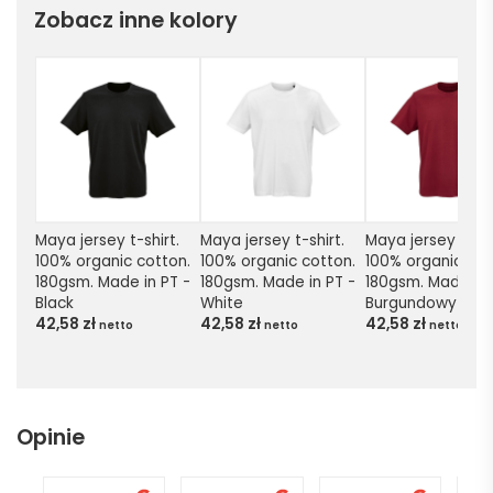
Zobacz inne kolory
Maya jersey t-shirt. 
Maya jersey t-shirt. 
Maya jersey t-shir
100% organic cotton. 
100% organic cotton. 
100% organic cott
180gsm. Made in PT - 
180gsm. Made in PT - 
180gsm. Made in P
Black
White
Burgundowy
42,58
zł
42,58
zł
42,58
zł
netto
netto
netto
Opinie