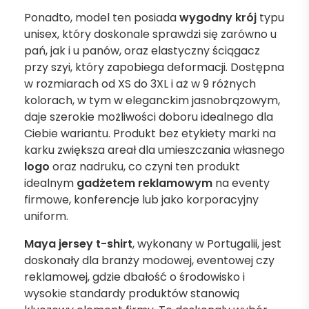
Ponadto, model ten posiada
wygodny krój
typu
unisex, który doskonale sprawdzi się zarówno u
pań, jak i u panów, oraz elastyczny ściągacz
przy szyi, który zapobiega deformacji. Dostępna
w rozmiarach od XS do 3XL i aż w 9 różnych
kolorach, w tym w eleganckim jasnobrązowym,
daje szerokie możliwości doboru idealnego dla
Ciebie wariantu. Produkt bez etykiety marki na
karku zwiększa areał dla umieszczania własnego
logo
oraz nadruku, co czyni ten produkt
idealnym
gadżetem reklamowym
na eventy
firmowe, konferencje lub jako korporacyjny
uniform.
Maya jersey t-shirt
, wykonany w Portugalii, jest
doskonały dla branży modowej, eventowej czy
reklamowej, gdzie dbałość o środowisko i
wysokie standardy produktów stanowią