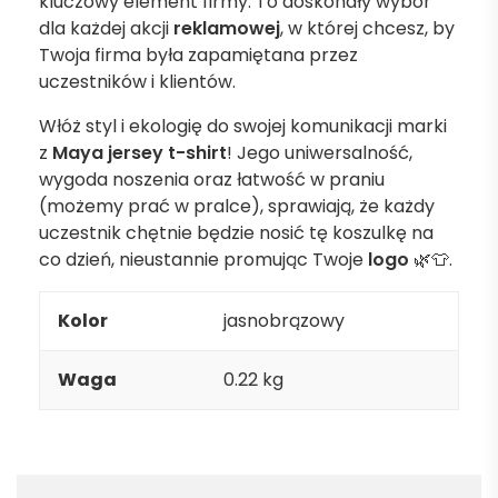
kluczowy element firmy. To doskonały wybór
dla każdej akcji
reklamowej
, w której chcesz, by
Twoja firma była zapamiętana przez
uczestników i klientów.
Włóż styl i ekologię do swojej komunikacji marki
z
Maya jersey t-shirt
! Jego uniwersalność,
wygoda noszenia oraz łatwość w praniu
(możemy prać w pralce), sprawiają, że każdy
uczestnik chętnie będzie nosić tę koszulkę na
co dzień, nieustannie promując Twoje
logo
🌿👕.
Kolor
jasnobrązowy
Waga
0.22 kg