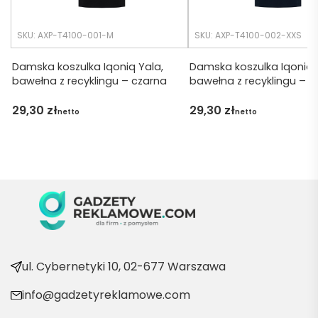
tko się 
udalo. 
SKU: AXP-T4100-001-M
SKU: AXP-T4100-002-XXS
Dzięku
ję za 
Damska koszulka Iqoniq Yala,
Damska koszulka Iqoniq 
bawełna z recyklingu – czarna
bawełna z recyklingu – n
obsłu
gę 
29,30
zł
29,30
zł
netto
netto
pani 
Marii T. 
Będę 
wraca
ć po 
kolejn
e 
produ
kty
ul. Cybernetyki 10, 02-677 Warszawa
info@gadzetyreklamowe.com