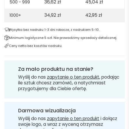
36,62
zł
45,04
zł
500 - 999
34,92
zł
42,95
zł
1000+
Wysyłka bez nadruku 1-3 dni robocze, z nadrukiem 5-10.
Minimum logistyczne 5 szt. Nie prowadzimy sprzedaży detalicznej.
Ceny netto bez kosztów nadruku.
Za mało produktu na stanie?
Wyślij do nas
zapytanie o ten produkt
, podając
ile sztuk chcesz zamówić, a natychmiast
przygotujemy dla Ciebie ofertę.
Darmowa wizualizacja
Wyślij do nas
zapytanie o ten produkt
i dołącz
swoje logo, a wraz z wyceną otrzymasz