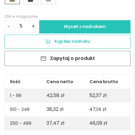
236 w magazynie
ilość
-
+
Wyceń z nadrukiem
Maya
jersey
Kup bez nadruku
t-
shirt.
Zapytaj o produkt
100%
organic
cotton.
180gsm.
Ilość
Cena netto
Cena brutto
Made
42,58
zł
52,37
zł
in
1 - 99
PT
38,32
zł
47,14
zł
100 - 249
-
Light
37,47
zł
46,09
zł
250 - 499
brown