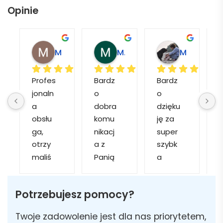
Opinie
Magdalena L.
Marcin M.
Matylda M.
Profes
Bardz
Bardz
jonaln
o 
o 
o
a 
dobra 
dzięku
d
obsłu
komu
ję za 
ga, 
nikacj
super 
p
otrzy
a z 
szybk
maliś
Panią 
a 
a
my 
Martą 
obsłu
r
kilka 
✅
gę i 
cj
Potrzebujesz pomocy?
wizuali
Szybk
realiza
zacji, z 
a 
cję. 
w
Twoje zadowolenie jest dla nas priorytetem,
któryc
realiza
Został
i 