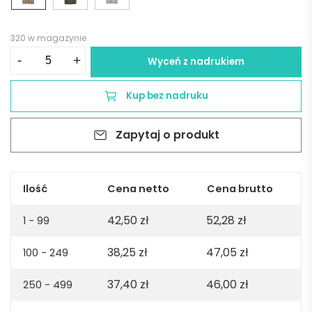
320 w magazynie
ilość
-
+
Wyceń z nadrukiem
Maya
jersey
Kup bez nadruku
t-
shirt.
Zapytaj o produkt
100%
organic
cotton.
180gsm.
Ilość
Cena netto
Cena brutto
Made
42,50
zł
52,28
zł
in
1 - 99
PT
38,25
zł
47,05
zł
100 - 249
-
Light
37,40
zł
46,00
zł
250 - 499
brown