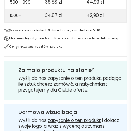
36,58
zł
44,99
zł
500 - 999
34,87
zł
42,90
zł
1000+
Wysyłka bez nadruku 1-3 dni robocze, z nadrukiem 5-10.
Minimum logistyczne 5 szt. Nie prowadzimy sprzedaży detalicznej.
Ceny netto bez kosztów nadruku.
Za mało produktu na stanie?
Wyślij do nas
zapytanie o ten produkt
, podając
ile sztuk chcesz zamówić, a natychmiast
przygotujemy dla Ciebie ofertę.
Darmowa wizualizacja
Wyślij do nas
zapytanie o ten produkt
i dołącz
swoje logo, a wraz z wyceną otrzymasz