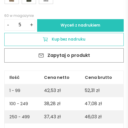
60 w magazynie
ilość
-
+
Wyceń z nadrukiem
Maya
jersey
Kup bez nadruku
t-
shirt.
Zapytaj o produkt
100%
organic
cotton.
180gsm.
Ilość
Cena netto
Cena brutto
Made
42,53
zł
52,31
zł
in
1 - 99
PT
38,28
zł
47,08
zł
100 - 249
-
Lilac
37,43
zł
46,03
zł
250 - 499