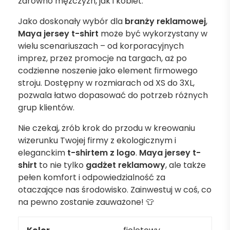
zarówno mężczyzn, jak i kobiet.
Jako doskonały wybór dla
branży reklamowej
,
Maya jersey t-shirt
może być wykorzystany w
wielu scenariuszach – od korporacyjnych
imprez, przez promocje na targach, aż po
codzienne noszenie jako element firmowego
stroju. Dostępny w rozmiarach od XS do 3XL,
pozwala łatwo dopasować do potrzeb różnych
grup klientów.
Nie czekaj, zrób krok do przodu w kreowaniu
wizerunku Twojej firmy z ekologicznym i
eleganckim
t-shirtem z logo
.
Maya jersey t-
shirt
to nie tylko
gadżet reklamowy
, ale także
pełen komfort i odpowiedzialność za
otaczające nas środowisko. Zainwestuj w coś, co
na pewno zostanie zauważone! 👕