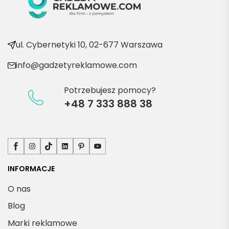
kolejn
e 
produ
kty
ul. Cybernetyki 10, 02-677 Warszawa
info@gadzetyreklamowe.com
Potrzebujesz pomocy?
+48 7 333 888 38
Facebook
Instagram
TikTok
LinkedIn
Pinterest
YouTube
INFORMACJE
O nas
Blog
Marki reklamowe