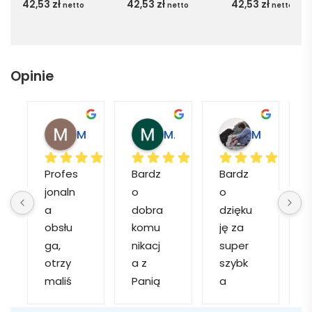
42,53
zł
42,53
zł
42,53
zł
netto
netto
netto
Opinie
Magdalena L.
Marcin M.
Matylda M.
Profes
Bardz
Bardz
jonaln
o 
o 
o
a 
dobra 
dzięku
d
obsłu
komu
ję za 
ga, 
nikacj
super 
p
otrzy
a z 
szybk
maliś
Panią 
a 
a
my 
Martą 
obsłu
r