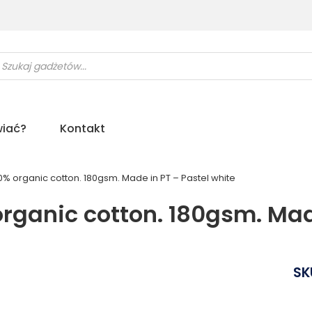
ukiwarka
uktów
iać?
Kontakt
00% organic cotton. 180gsm. Made in PT – Pastel white
organic cotton. 180gsm. Mad
SK