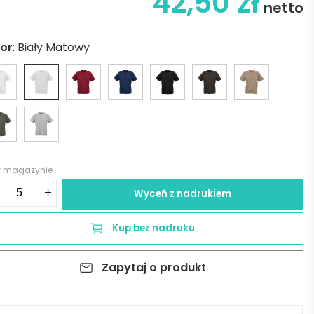
42,50
zł
netto
lor
:
Biały Matowy
w magazynie
ść
+
Wyceń z nadrukiem
ya
sey
Kup bez nadruku
t.
Zapytaj o produkt
%
anic
ton.