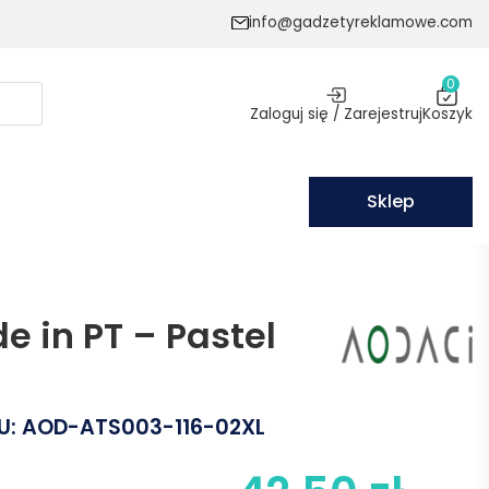
info@gadzetyreklamowe.com
0
Zaloguj się / Zarejestruj
Koszyk
Sklep
e in PT – Pastel
U:
AOD-ATS003-116-02XL