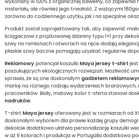
wykonany w 100% z organicznej bawełny, co zapewnia n
materiału, ale również jego trwałość. Z ważącymi 180gs
zarówno do codziennego użytku, jak i na specjalne okaz
Produkt został zaprojektowany tak, aby zapewnić maks
ściągaczowi z prążkowanej dzianiny typu 1×1 przy dekol
szwy na ramionach i otworach na ręce dodają elegancj
płaskie szwy boczne pomagają uzyskać regularne dop
Reklamowy
potencjał koszulki
Maya jersey t-shirt
jest
poszukujących ekologicznych rozwiązań. Możliwość um
sprawia, że są one doskonałym
gadżetem reklamow
markę na różnego rodzaju wydarzeniach branżowych, n
pracowników. Biały, matowy kolor t-shirta stanowi dosk
nadruków
.
T-shirt
Maya jersey
oferowany jest w rozmiarach od XS 
doskonałym wyborem dla prawie każdej grupy demograf
dekolcie dodatkowo ułatwia personalizację koszulki w
w aż 9 kolorach i produkcja w Portugalia dodatkowo p