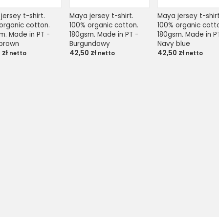
ersey t-shirt. 
Maya jersey t-shirt. 
Maya jersey t-shirt.
organic cotton. 
100% organic cotton. 
100% organic cotto
m. Made in PT - 
180gsm. Made in PT - 
180gsm. Made in PT
 brown
Burgundowy
Navy blue
0
zł
42,50
zł
42,50
zł
netto
netto
netto