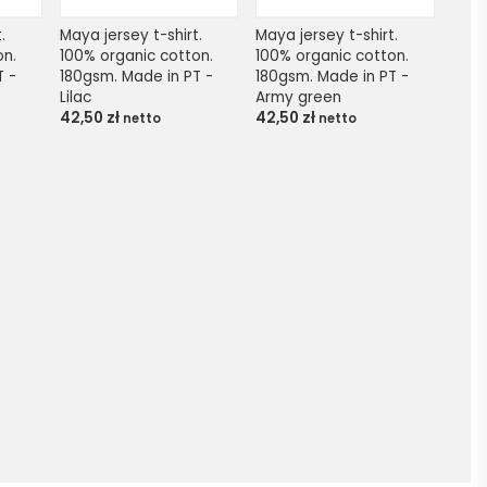
 
Maya jersey t-shirt. 
Maya jersey t-shirt. 
n. 
100% organic cotton. 
100% organic cotton. 
 - 
180gsm. Made in PT - 
180gsm. Made in PT - 
Lilac
Army green
42,50
zł
42,50
zł
netto
netto