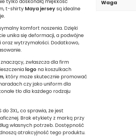
ie tylko doskonałą miękkość
Waga
m, t-shirty
Maya jersey
są idealne
je.
ymalny komfort noszenia. Dzięki
cie unika się deformacji, a podwójne
i oraz wytrzymałości. Dodatkowo,
asowanie.
 znaczący, zwłaszcza dla firm
ieszczenia
logo
na koszulkach
ym
, który może skutecznie promować
aradach czy jako uniform dla
onałe tło dla każdego rodzaju
do 3XL, co sprawia, że jest
icznej. Brak etykiety z marką przy
edług własnych potrzeb. Dostępność
odnoszą atrakcyjność tego produktu.