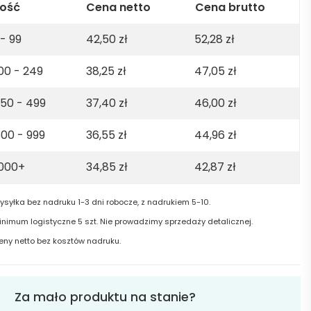
gsm.
lość
Cena netto
Cena brutto
de
 - 99
42,50
zł
52,28
zł
00 - 249
38,25
zł
47,05
zł
tel
50 - 499
37,40
zł
46,00
zł
te
00 - 999
36,55
zł
44,96
zł
1000+
34,85
zł
42,87
zł
ysyłka bez nadruku 1-3 dni robocze, z nadrukiem 5-10.
inimum logistyczne 5 szt. Nie prowadzimy sprzedaży detalicznej.
eny netto bez kosztów nadruku.
Za mało produktu na stanie?