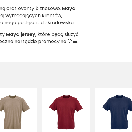
ing oraz eventy biznesowe,
Maya
iej wymagających klientów,
ialnego podejścia do środowiska.
rty
Maya jersey
, które będą służyć
teczne narzędzie promocyjne 💚💼.