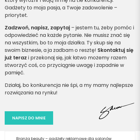
który wyróżni Twoją firmę na tle konkurencji.
Gadżety to moja pasja, a Twoje zadowolenie –
priorytet.
Zadzwoń, napisz, zapytaj
– jestem tu, żeby pomóc i
odpowiedzieć na każde pytanie. Nie musisz znać się
na wszystkim, bo to moja działka. Ty skup się na
swoim biznesie, a ja zadbam o resztę!
Skontaktuj się
już teraz
i przekonaj się, jak łatwo możemy razem
stworzyć coś, co przyciągnie uwagę i zapadnie w
pamięć.
Działaj, bo konkurencja nie śpi, a my mamy najlepsze
rozwiązania na rynku!
NAPISZ DO MNIE
Branża beauty – gadżety reklamowe dla salonów