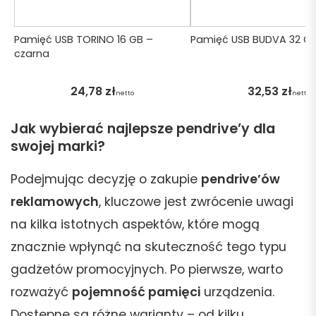
Pamięć USB TORINO 16 GB –
Pamięć USB BUDVA 32 GB
czarna
24,78
zł
32,53
zł
netto
netto
Jak wybierać najlepsze pendrive’y dla
swojej marki?
Podejmując decyzję o zakupie
pendrive’ów
reklamowych
, kluczowe jest zwrócenie uwagi
na kilka istotnych aspektów, które mogą
znacznie wpłynąć na skuteczność tego typu
gadżetów promocyjnych. Po pierwsze, warto
rozważyć
pojemność pamięci
urządzenia.
Dostępne są różne warianty – od kilku