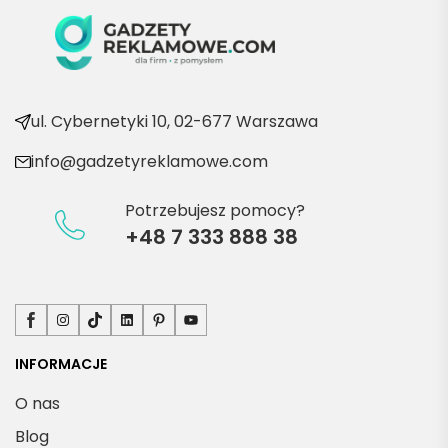
ć po 
kolejn
e 
produ
kty
ul. Cybernetyki 10, 02-677 Warszawa
info@gadzetyreklamowe.com
Potrzebujesz pomocy?
+48 7 333 888 38
Facebook
Instagram
TikTok
LinkedIn
Pinterest
YouTube
INFORMACJE
O nas
Blog