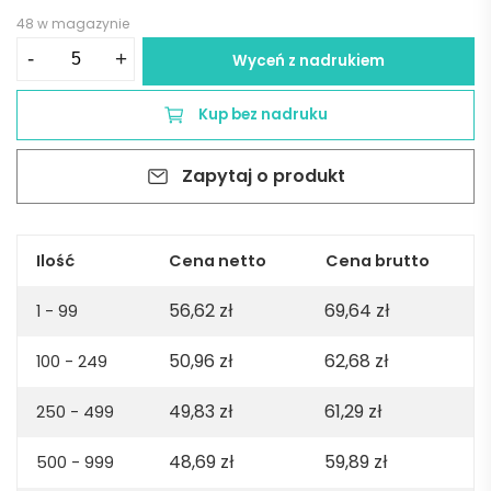
48 w magazynie
ilość
-
+
Wyceń z nadrukiem
Paloma
oversized
Kup bez nadruku
t-
shirt.
Zapytaj o produkt
100%
organic
cotton.
240gsm.
Ilość
Cena netto
Cena brutto
Made
56,62
zł
69,64
zł
in
1 - 99
PT
50,96
zł
62,68
zł
100 - 249
-
Heather
49,83
zł
61,29
zł
250 - 499
grey
48,69
zł
59,89
zł
500 - 999