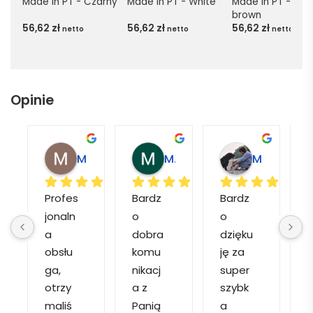
Made in PT - Czarny
Made in PT - White
Made in PT - Light
brown
56,62
zł
56,62
zł
56,62
zł
netto
netto
netto
Opinie
Magdalena L.
Marcin M.
Matylda M.
Profes
Bardz
Bardz
jonaln
o 
o 
o
a 
dobra 
dzięku
d
obsłu
komu
ję za 
ga, 
nikacj
super 
p
otrzy
a z 
szybk
maliś
Panią 
a 
a