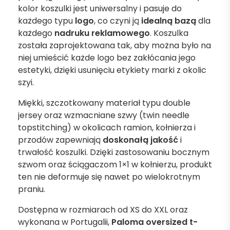
kolor koszulki jest uniwersalny i pasuje do
każdego typu
logo
, co czyni ją
idealną bazą
dla
każdego
nadruku reklamowego
. Koszulka
została zaprojektowana tak, aby można było na
niej umieścić każde logo bez zakłócania jego
estetyki, dzięki usunięciu etykiety marki z okolic
szyi.
Miękki, szczotkowany materiał typu double
jersey oraz wzmacniane szwy (twin needle
topstitching) w okolicach ramion, kołnierza i
przodów zapewniają
doskonałą jakość
i
trwałość koszulki. Dzięki zastosowaniu bocznym
szwom oraz ściągaczom 1×1 w kołnierzu, produkt
ten nie deformuje się nawet po wielokrotnym
praniu.
Dostępna w rozmiarach od XS do XXL oraz
wykonana w Portugalii,
Paloma oversized t-