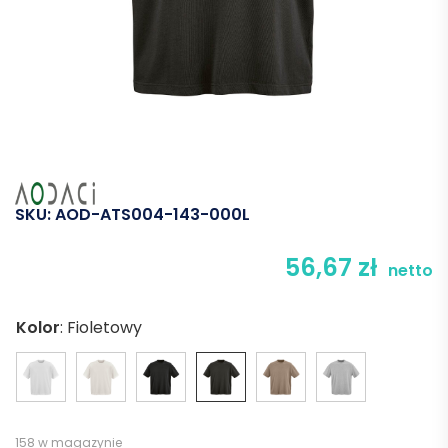
SKU:
AOD-ATS004-143-000L
56,67
zł
netto
Kolor
:
Fioletowy
158 w magazynie