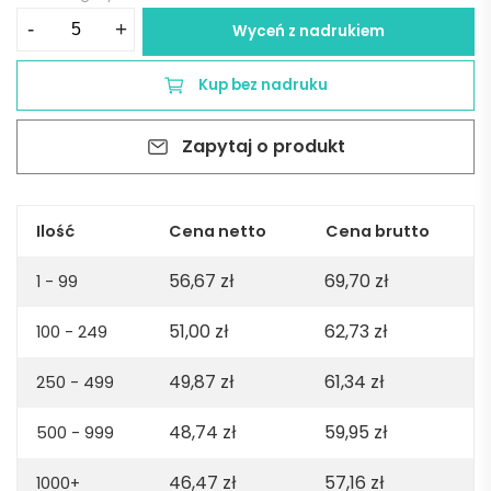
ilość
-
+
Wyceń z nadrukiem
Paloma
oversized
Kup bez nadruku
t-
shirt.
Zapytaj o produkt
100%
organic
cotton.
240gsm.
Ilość
Cena netto
Cena brutto
Made
56,67
zł
69,70
zł
in
1 - 99
PT
51,00
zł
62,73
zł
100 - 249
-
Liliowy
49,87
zł
61,34
zł
250 - 499
48,74
zł
59,95
zł
500 - 999
46,47
zł
57,16
zł
1000+