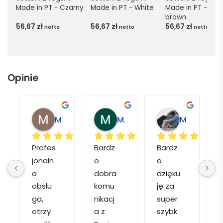
Made in PT - Czarny
Made in PT - White
Made in PT - Light
brown
56,67
zł
56,67
zł
56,67
zł
netto
netto
netto
Opinie
Magdalena L.
Marcin M.
Matylda M.
Profes
Bardz
Bardz
jonaln
o 
o 
o
a 
dobra 
dzięku
d
obsłu
komu
ję za 
ga, 
nikacj
super 
p
otrzy
a z 
szybk