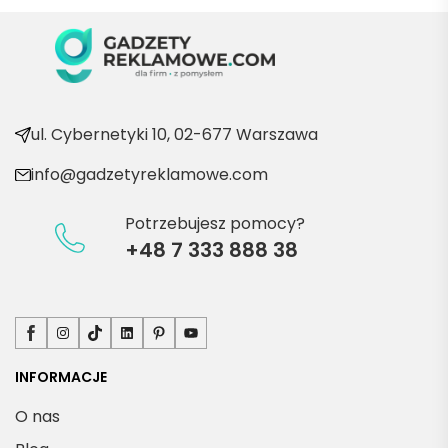
wraca
ć po 
kolejn
e 
produ
kty
ul. Cybernetyki 10, 02-677 Warszawa
info@gadzetyreklamowe.com
Potrzebujesz pomocy?
+48 7 333 888 38
Facebook
Instagram
TikTok
LinkedIn
Pinterest
YouTube
INFORMACJE
O nas