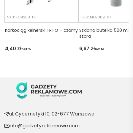
tko się 
udalo. 
SKU: KC4268-03
SKU: MO2089-07
Dzięku
ję za 
Korkociąg kelnerski TRIFO – czarny
Szklana butelka 500 ml 
szara
obsłu
gę 
4,40
zł
6,67
zł
netto
netto
pani 
Marii T. 
Będę 
wraca
ć po 
kolejn
e 
produ
kty
ul. Cybernetyki 10, 02-677 Warszawa
info@gadzetyreklamowe.com