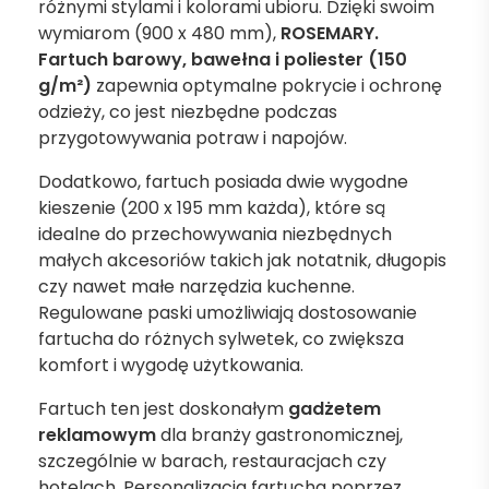
różnymi stylami i kolorami ubioru. Dzięki swoim
wymiarom (900 x 480 mm),
ROSEMARY.
Fartuch barowy, bawełna i poliester (150
g/m²)
zapewnia optymalne pokrycie i ochronę
odzieży, co jest niezbędne podczas
przygotowywania potraw i napojów.
Dodatkowo, fartuch posiada dwie wygodne
kieszenie (200 x 195 mm każda), które są
idealne do przechowywania niezbędnych
małych akcesoriów takich jak notatnik, długopis
czy nawet małe narzędzia kuchenne.
Regulowane paski umożliwiają dostosowanie
fartucha do różnych sylwetek, co zwiększa
komfort i wygodę użytkowania.
Fartuch ten jest doskonałym
gadżetem
reklamowym
dla branży gastronomicznej,
szczególnie w barach, restauracjach czy
hotelach. Personalizacja fartucha poprzez