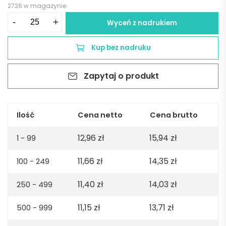
2726 w magazynie
ilość
-
+
Wyceń z nadrukiem
ROSEMARY.
Fartuch
Kup bez nadruku
barowy,
bawełna
Zapytaj o produkt
i
poliester
(150
g/m²)
Ilość
Cena netto
Cena brutto
-
12,96
zł
15,94
zł
Czarny
1 - 99
11,66
zł
14,35
zł
100 - 249
11,40
zł
14,03
zł
250 - 499
11,15
zł
13,71
zł
500 - 999