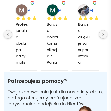
Magdalena L.
Marcin M.
Matylda M.
Profes
Bardz
Bardz
jonaln
o 
o 
o
a 
dobra 
dzięku
d
obsłu
komu
ję za 
ga, 
nikacj
super 
p
otrzy
a z 
szybk
maliś
Panią 
a 
a
my 
Martą 
obsłu
r
kilka 
✅
gę i 
cj
Potrzebujesz pomocy?
wizuali
Szybk
realiza
zacji, z 
a 
cję. 
w
Twoje zadowolenie jest dla nas priorytetem,
któryc
realiza
Został
i 
dlatego oferujemy profesjonalizm i
h 
cja ✅
am 
indywidualne podejście do klientów.
mogliś
Szybk
poinfo
a