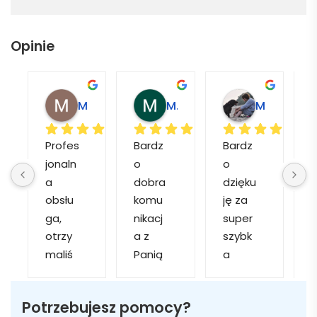
Opinie
Magdalena L.
Marcin M.
Matylda M.
Profes
Bardz
Bardz
jonaln
o 
o 
o
a 
dobra 
dzięku
d
obsłu
komu
ję za 
ga, 
nikacj
super 
p
otrzy
a z 
szybk
maliś
Panią 
a 
a
my 
Martą 
obsłu
r
kilka 
✅
gę i 
cj
Potrzebujesz pomocy?
wizuali
Szybk
realiza