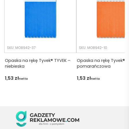
cji był 
późno 
krótsz
zamó
y niż 
wiłam 
zakład
) ale 
any.
wszys
tko się 
udalo. 
SKU: MO8942-37
SKU: MO8942-10
Dzięku
ję za 
Opaska na rękę Tyvek® TYVEK –
Opaska na rękę Tyvek® T
niebieska
pomarańczowa
obsłu
gę 
1,53
zł
1,53
zł
netto
netto
pani 
Marii T. 
Będę 
wraca
ć po 
kolejn
e 