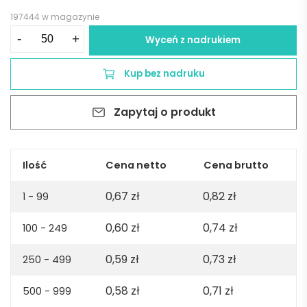
197444 w magazynie
ilość
-
+
Wyceń z nadrukiem
Silikonowa
opaska
Kup bez nadruku
na
rękę
Zapytaj o produkt
EVENT
-
czarna
Ilość
Cena netto
Cena brutto
0,67
zł
0,82
zł
1 - 99
0,60
zł
0,74
zł
100 - 249
0,59
zł
0,73
zł
250 - 499
0,58
zł
0,71
zł
500 - 999