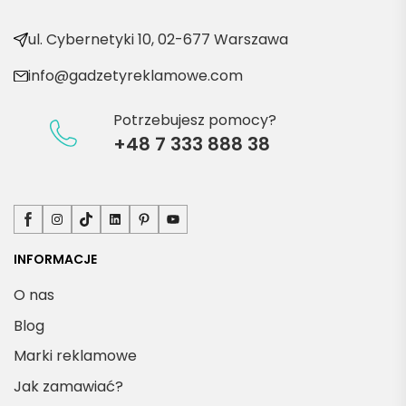
produ
kty
ul. Cybernetyki 10, 02-677 Warszawa
info@gadzetyreklamowe.com
Potrzebujesz pomocy?
+48 7 333 888 38
Facebook
Instagram
TikTok
LinkedIn
Pinterest
YouTube
INFORMACJE
O nas
Blog
Marki reklamowe
Jak zamawiać?