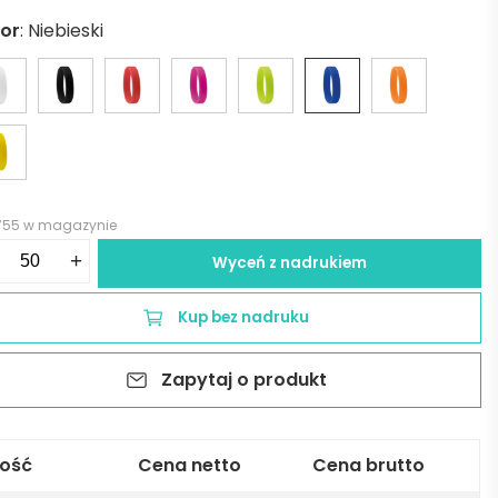
lor
:
Niebieski
755 w magazynie
ść
+
Wyceń z nadrukiem
ikonowa
aska
Kup bez nadruku
ę
Zapytaj o produkt
ENT
bieska
lość
Cena netto
Cena brutto