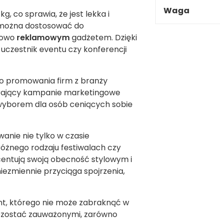
Waga
 co sprawia, że jest lekka i
ożna dostosować do
tkowo
reklamowym
gadżetem. Dzięki
 uczestnik eventu czy konferencji
 do promowania firm z branży
ierający kampanie marketingowe
wyborem dla osób ceniących sobie
wanie nie tylko w czasie
różnego rodzaju festiwalach czy
centują swoją obecność stylowym i
niezmiennie przyciąga spojrzenia,
t, którego nie może zabraknąć w
pozostać zauważonymi, zarówno