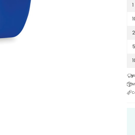
1
1
2
5
W
M
C