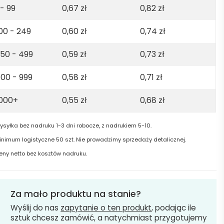
 - 99
0,67
zł
0,82
zł
00 - 249
0,60
zł
0,74
zł
50 - 499
0,59
zł
0,73
zł
00 - 999
0,58
zł
0,71
zł
1000+
0,55
zł
0,68
zł
ysyłka bez nadruku 1-3 dni robocze, z nadrukiem 5-10.
inimum logistyczne 50 szt. Nie prowadzimy sprzedaży detalicznej.
eny netto bez kosztów nadruku.
Za mało produktu na stanie?
Wyślij do nas
zapytanie o ten produkt
, podając ile
sztuk chcesz zamówić, a natychmiast przygotujemy