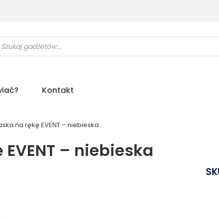
ukiwarka
uktów
iać?
Kontakt
aska na rękę EVENT – niebieska
ę EVENT – niebieska
SK