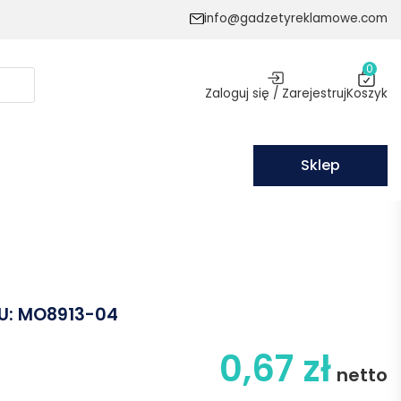
info@gadzetyreklamowe.com
0
Zaloguj się / Zarejestruj
Koszyk
Sklep
U:
MO8913-04
0,67
zł
netto