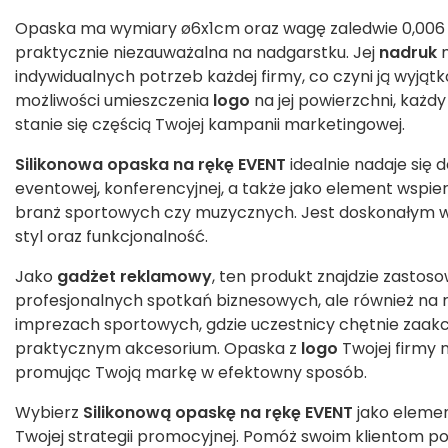
Opaska ma wymiary ø6x1cm oraz wagę zaledwie 0,006 kg,
praktycznie niezauważalna na nadgarstku. Jej
nadruk
m
indywidualnych potrzeb każdej firmy, co czyni ją wyją
możliwości umieszczenia
logo
na jej powierzchni, każdy
stanie się częścią Twojej kampanii marketingowej.
Silikonowa opaska na rękę EVENT
idealnie nadaje się
eventowej, konferencyjnej, a także jako element wsp
branż sportowych czy muzycznych. Jest doskonałym 
styl oraz funkcjonalność.
Jako
gadżet reklamowy
, ten produkt znajdzie zastoso
profesjonalnych spotkań biznesowych, ale również na 
imprezach sportowych, gdzie uczestnicy chętnie zaak
praktycznym akcesorium. Opaska z
logo
Twojej firmy 
promując Twoją markę w efektowny sposób.
Wybierz
Silikonową opaskę na rękę EVENT
jako elemen
Twojej strategii promocyjnej. Pomóż swoim klientom 