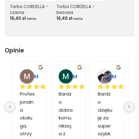
Torba CORDELLA - 
Torba CORDELLA - 
czarna
beżowa
16,40
zł
16,40
zł
netto
netto
Opinie
Magdalena L.
Marcin M.
Matylda M.
Profes
Bardz
Bardz
jonaln
o 
o 
o
a 
dobra 
dzięku
d
obsłu
komu
ję za 
ga, 
nikacj
super 
p
otrzy
a z 
szybk