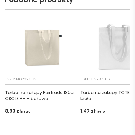
eb. 
bo 
Czas 
bardz
realiza
o 
cji był 
późno 
krótsz
zamó
y niż 
wiłam 
zakład
) ale 
any.
wszys
tko się 
udalo. 
SKU: MO2094-13
SKU: IT3787-06
Dzięku
ję za 
Torba na zakupy Fairtrade 180gr
Torba na zakupy TOTEC
OSOLE ++ – beżowa
biała
obsłu
gę 
8,93
zł
1,47
zł
netto
netto
pani 
Marii T. 
Będę 