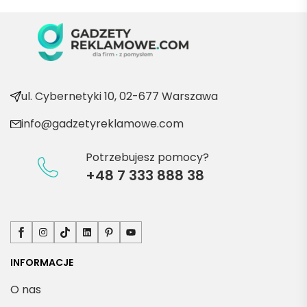
wraca
ć po 
kolejn
e 
produ
kty
ul. Cybernetyki 10, 02-677 Warszawa
info@gadzetyreklamowe.com
Potrzebujesz pomocy?
+48 7 333 888 38
Facebook
Instagram
TikTok
LinkedIn
Pinterest
YouTube
INFORMACJE
O nas