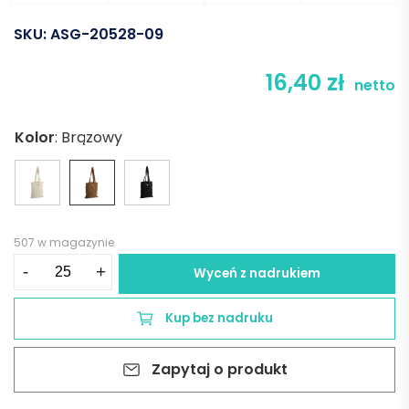
SKU:
ASG-20528-09
16,40
zł
netto
Kolor
:
Brązowy
507 w magazynie
ilość
-
+
Wyceń z nadrukiem
Torba
CORDELLA
Kup bez nadruku
-
brązowa
Zapytaj o produkt