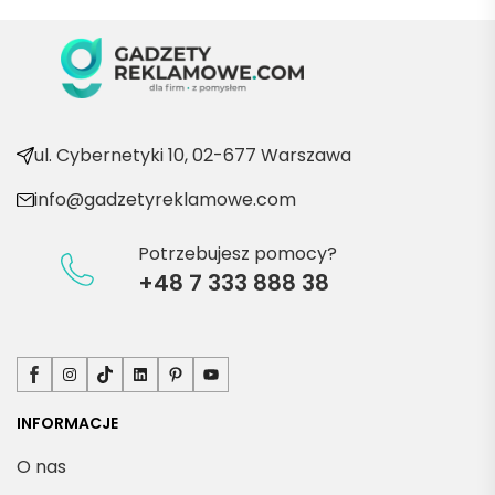
wraca
ć po 
kolejn
e 
produ
kty
ul. Cybernetyki 10, 02-677 Warszawa
info@gadzetyreklamowe.com
Potrzebujesz pomocy?
+48 7 333 888 38
Facebook
Instagram
TikTok
LinkedIn
Pinterest
YouTube
INFORMACJE
O nas