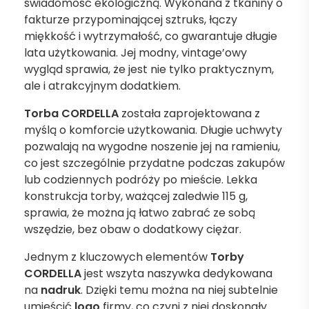
świadomość ekologiczną. Wykonana z tkaniny o
fakturze przypominającej sztruks, łączy
miękkość i wytrzymałość, co gwarantuje długie
lata użytkowania. Jej modny, vintage’owy
wygląd sprawia, że jest nie tylko praktycznym,
ale i atrakcyjnym dodatkiem.
Torba CORDELLA
została zaprojektowana z
myślą o komforcie użytkowania. Długie uchwyty
pozwalają na wygodne noszenie jej na ramieniu,
co jest szczególnie przydatne podczas zakupów
lub codziennych podróży po mieście. Lekka
konstrukcja torby, ważącej zaledwie 115 g,
sprawia, że można ją łatwo zabrać ze sobą
wszędzie, bez obaw o dodatkowy ciężar.
Jednym z kluczowych elementów
Torby
CORDELLA
jest wszyta naszywka dedykowana
na
nadruk
. Dzięki temu można na niej subtelnie
umieścić
logo
firmy, co czyni z niej doskonały