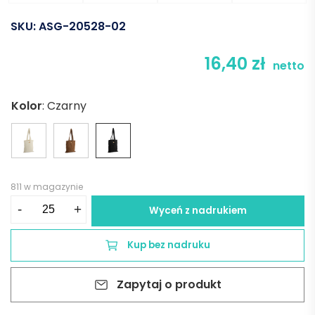
SKU:
ASG-20528-02
16,40
zł
netto
Kolor
:
Czarny
811 w magazynie
ilość
-
+
Wyceń z nadrukiem
Torba
CORDELLA
Kup bez nadruku
-
czarna
Zapytaj o produkt