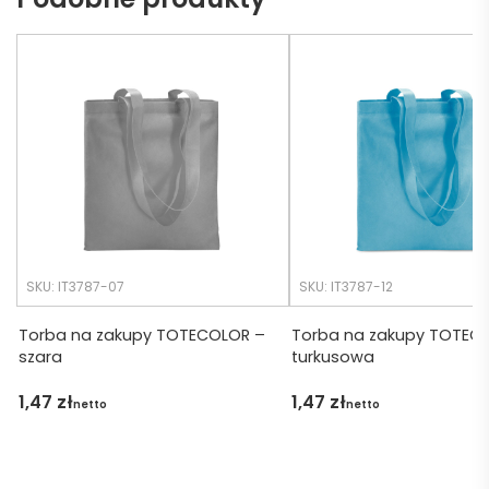
eb. 
bo 
Czas 
bardz
realiza
o 
cji był 
późno 
krótsz
zamó
y niż 
wiłam 
zakład
) ale 
any.
wszys
tko się 
udalo. 
SKU: IT3787-07
SKU: IT3787-12
Dzięku
ję za 
Torba na zakupy TOTECOLOR –
Torba na zakupy TOTEC
szara
turkusowa
obsłu
gę 
1,47
zł
1,47
zł
netto
netto
pani 
Marii T. 
Będę 