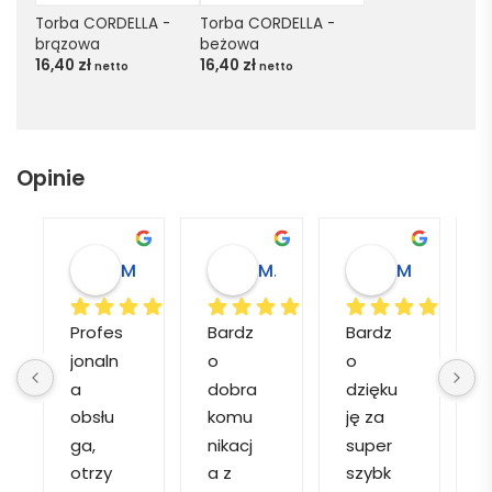
Torba CORDELLA - 
Torba CORDELLA - 
brązowa
beżowa
16,40
zł
16,40
zł
netto
netto
Opinie
Magdalena L.
Marcin M.
Matylda M.
Profes
Bardz
Bardz
jonaln
o 
o 
o
a 
dobra 
dzięku
d
obsłu
komu
ję za 
ga, 
nikacj
super 
p
otrzy
a z 
szybk