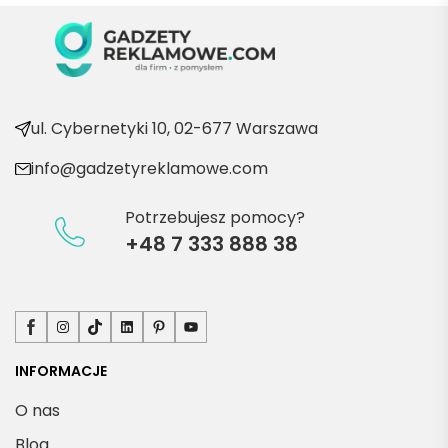
ć po 
kolejn
e 
produ
kty
ul. Cybernetyki 10, 02-677 Warszawa
info@gadzetyreklamowe.com
Potrzebujesz pomocy?
+48 7 333 888 38
Facebook
Instagram
TikTok
LinkedIn
Pinterest
YouTube
INFORMACJE
O nas
Blog