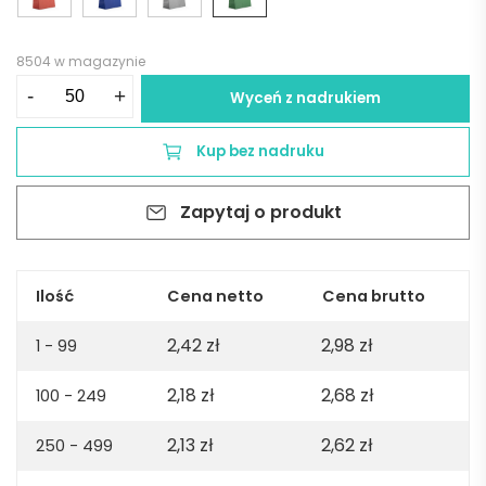
8504 w magazynie
ilość
-
+
Wyceń z nadrukiem
Torba
prezentowa
Kup bez nadruku
ZIBO
-
Zapytaj o produkt
zielona
Ilość
Cena netto
Cena brutto
2,42
zł
2,98
zł
1 - 99
2,18
zł
2,68
zł
100 - 249
2,13
zł
2,62
zł
250 - 499