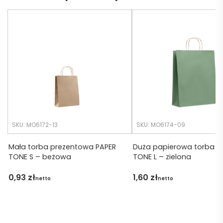
eb. 
bo 
Czas 
bardz
realiza
o 
cji był 
późno 
krótsz
zamó
y niż 
wiłam 
zakład
) ale 
any.
wszys
tko się 
udalo. 
SKU: MO6172-13
SKU: MO6174-09
Dzięku
ję za 
Mała torba prezentowa PAPER
Duża papierowa torba P
TONE S – beżowa
TONE L – zielona
obsłu
gę 
0,93
zł
1,60
zł
netto
netto
pani 
Marii T. 
Będę 
wraca