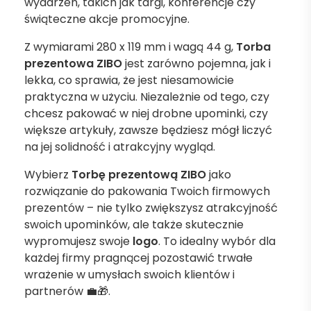
wydarzeń, takich jak targi, konferencje czy
świąteczne akcje promocyjne.
Z wymiarami 280 x 119 mm i wagą 44 g,
Torba
prezentowa ZIBO
jest zarówno pojemna, jak i
lekka, co sprawia, że jest niesamowicie
praktyczna w użyciu. Niezależnie od tego, czy
chcesz pakować w niej drobne upominki, czy
większe artykuły, zawsze będziesz mógł liczyć
na jej solidność i atrakcyjny wygląd.
Wybierz
Torbę prezentową ZIBO
jako
rozwiązanie do pakowania Twoich firmowych
prezentów – nie tylko zwiększysz atrakcyjność
swoich upominków, ale także skutecznie
wypromujesz swoje
logo
. To idealny wybór dla
każdej firmy pragnącej pozostawić trwałe
wrażenie w umysłach swoich klientów i
partnerów 💼🎁.