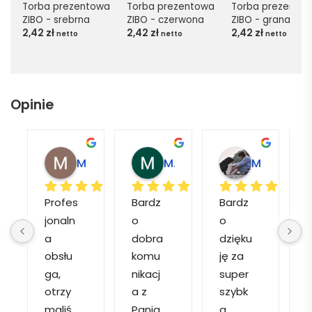
Torba prezentowa 
Torba prezentowa 
Torba prezentow
ZIBO - srebrna
ZIBO - czerwona
ZIBO - granatow
2,42
zł
2,42
zł
2,42
zł
netto
netto
netto
Opinie
Magdalena L.
Marcin M.
Matylda M.
Profes
Bardz
Bardz
jonaln
o 
o 
o
a 
dobra 
dzięku
d
obsłu
komu
ję za 
ga, 
nikacj
super 
p
otrzy
a z 
szybk
maliś
Panią 
a 
a