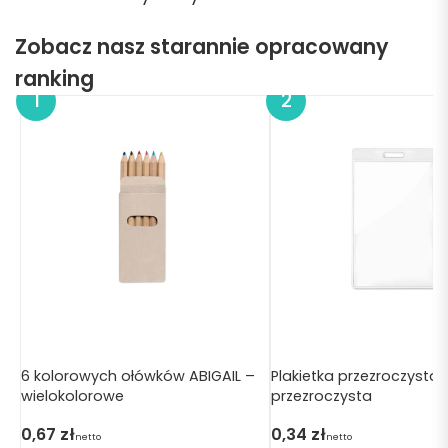
Zobacz nasz starannie opracowany
ranking
6 kolorowych ołówków ABIGAIL –
Plakietka przezroczysta
wielokolorowe
przezroczysta
0,67
zł
0,34
zł
netto
netto