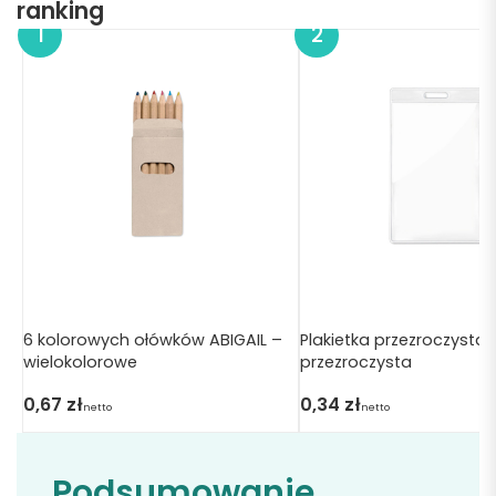
ranking
6 kolorowych ołówków ABIGAIL –
Plakietka przezroczysta
wielokolorowe
przezroczysta
0,67
zł
0,34
zł
netto
netto
Podsumowanie