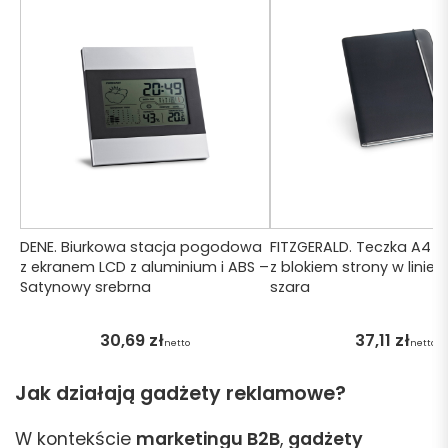
DENE. Biurkowa stacja pogodowa
FITZGERALD. Teczka A4 z 
z ekranem LCD z aluminium i ABS –
z blokiem strony w linie
Satynowy srebrna
szara
30,69
zł
37,11
zł
netto
netto
Jak działają gadżety reklamowe?
W kontekście
marketingu B2B
,
gadżety