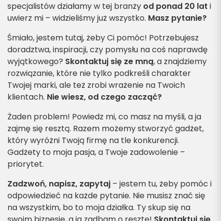
specjalistów działamy w tej branży
od ponad 20 lat
i
uwierz mi – widzieliśmy już wszystko.
Masz pytanie?
Śmiało, jestem tutaj, żeby Ci pomóc! Potrzebujesz
doradztwa, inspiracji, czy pomysłu na coś naprawdę
wyjątkowego?
Skontaktuj się ze mną
, a znajdziemy
rozwiązanie, które nie tylko podkreśli charakter
Twojej marki, ale też zrobi wrażenie na Twoich
klientach.
Nie wiesz, od czego zacząć?
Żaden problem! Powiedz mi, co masz na myśli, a ja
zajmę się resztą. Razem możemy stworzyć gadżet,
który wyróżni Twoją firmę na tle konkurencji.
Gadżety to moja pasja, a Twoje zadowolenie –
priorytet.
Zadzwoń, napisz, zapytaj
– jestem tu, żeby pomóc i
odpowiedzieć na każde pytanie. Nie musisz znać się
na wszystkim, bo to moja działka. Ty skup się na
swoim biznesie, a ja zadbam o resztę!
Skontaktuj się