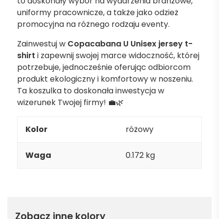
to doskonały wybór na wydarzenia branżowe,
uniformy pracownicze, a także jako odzież
promocyjna na różnego rodzaju eventy.
Zainwestuj w
Copacabana U Unisex jersey t-
shirt
i zapewnij swojej marce widoczność, której
potrzebuje, jednocześnie oferując odbiorcom
produkt ekologiczny i komfortowy w noszeniu.
Ta koszulka to doskonała inwestycja w
wizerunek Twojej firmy! 💼🌿
Kolor
różowy
Waga
0.172 kg
Zobacz inne kolory