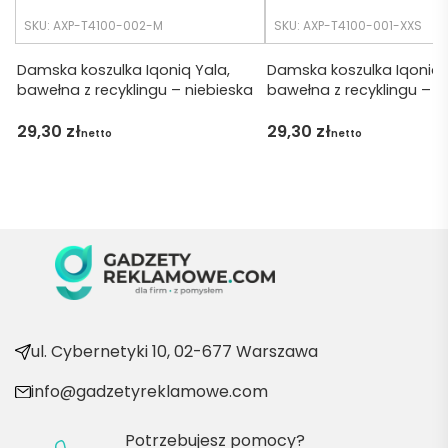
udalo. 
SKU: AXP-T4100-002-M
SKU: AXP-T4100-001-XXS
Dzięku
ję za 
Damska koszulka Iqoniq Yala,
Damska koszulka Iqoniq 
bawełna z recyklingu – niebieska
bawełna z recyklingu – c
obsłu
gę 
29,30
zł
29,30
zł
netto
netto
pani 
Marii T. 
Będę 
wraca
ć po 
kolejn
e 
produ
kty
ul. Cybernetyki 10, 02-677 Warszawa
info@gadzetyreklamowe.com
Potrzebujesz pomocy?