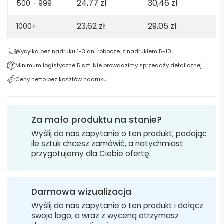
24,77
zł
30,46
zł
500 - 999
23,62
zł
29,05
zł
1000+
Wysyłka bez nadruku 1-3 dni robocze, z nadrukiem 5-10.
Minimum logistyczne 5 szt. Nie prowadzimy sprzedaży detalicznej.
Ceny netto bez kosztów nadruku.
Za mało produktu na stanie?
Wyślij do nas
zapytanie o ten produkt
, podając
ile sztuk chcesz zamówić, a natychmiast
przygotujemy dla Ciebie ofertę.
Darmowa wizualizacja
Wyślij do nas
zapytanie o ten produkt
i dołącz
swoje logo, a wraz z wyceną otrzymasz