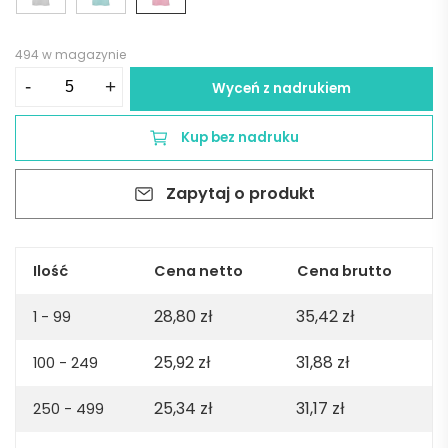
494 w magazynie
ilość
-
+
Wyceń z nadrukiem
Copacabana
U
Kup bez nadruku
Unisex
jersey
Zapytaj o produkt
t-
shirt.
100%
organic
Ilość
Cena netto
Cena brutto
cotton.
28,80
zł
35,42
zł
165gsm
1 - 99
-
25,92
zł
31,88
zł
100 - 249
Pink
25,34
zł
31,17
zł
250 - 499