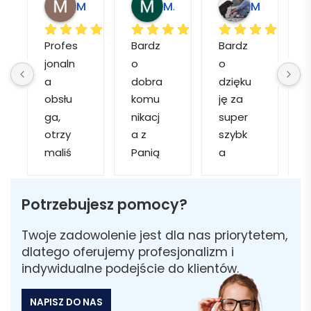
Magdalena L.
Marcin M.
Matylda M.
Profes
Bardz
Bardz
jonaln
o 
o 
o
a 
dobra 
dzięku
d
obsłu
komu
ję za 
ga, 
nikacj
super 
p
otrzy
a z 
szybk
maliś
Panią 
a 
a
my 
Martą 
obsłu
r
kilka 
✅
gę i 
cj
Potrzebujesz pomocy?
wizuali
Szybk
realiza
zacji, z 
a 
cję. 
w
Twoje zadowolenie jest dla nas priorytetem,
któryc
realiza
Został
i 
dlatego oferujemy profesjonalizm i
h 
cja ✅
am 
indywidualne podejście do klientów.
mogliś
Szybk
poinfo
a
my 
a 
rmow
NAPISZ DO NAS