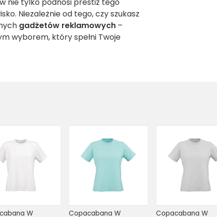
 nie tylko podnosi prestiż tego
sko. Niezależnie od tego, czy szukasz
wnych
gadżetów reklamowych
–
ym wyborem, który spełni Twoje
cabana W 
Copacabana W 
Copacabana W 