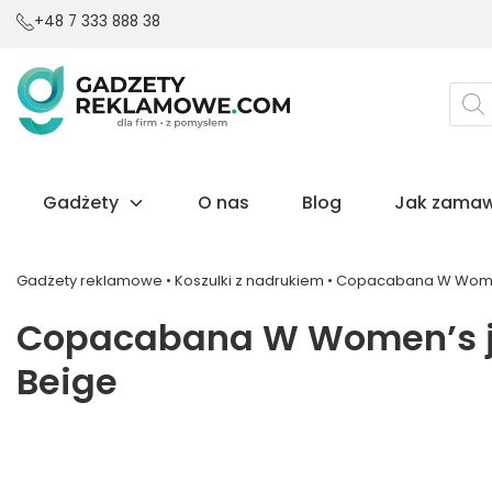
+48 7 333 888 38
Wysz
prod
Gadżety
O nas
Blog
Jak zamaw
Gadżety reklamowe
•
Koszulki z nadrukiem
•
Copacabana W Women’s
Copacabana W Women’s jer
Beige