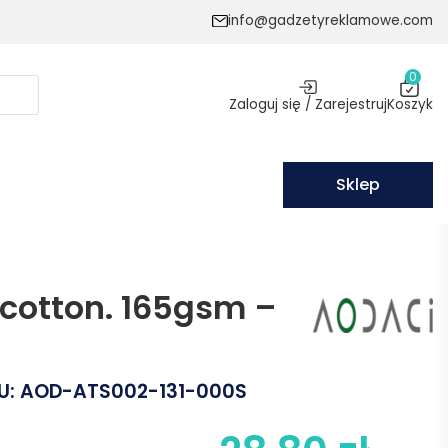
info@gadzetyreklamowe.com
0
Zaloguj się / Zarejestruj
Koszyk
Sklep
cotton. 165gsm –
U:
AOD-ATS002-131-000S