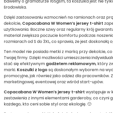
bawełny o gramaturze 165gsm, ta koszulka jest nie tylk
środowiska.
Dzięki zastosowaniu wzmocnień na ramionach oraz prą
dekolcie,
Copacabana W Women’s jersey t-shirt
zape
użytkowania. Boczne szwy oraz regularny krój gwarantu
materiał zwiększa poczucie komfortu podczas noszenia
rozmiarach od S do 3XL, co sprawia, że jest doskonałą 
Ten model nie posiada metki z marką przy dekolcie, c
Twojej firmy. Dzięki możliwości umieszczenia indywidua
stać się efektywnym
gadżetem reklamowym
, który 
marki.
Koszulki z logo
są doskonałym wyborem na wyd
promocyjne, jak również jako odzież dla pracowników.
marketingowej, eventowej oraz wśród start-upów.
Copacabana W Women’s jersey t-shirt
występuje w k
zestawienia z innymi elementami garderoby, co czyni
każdego, kto ceni sobie styl oraz ekologię. 🙂