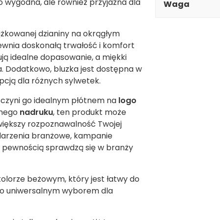
o wygodna, ale również przyjazna dla
Waga
żkowanej dzianiny na okrągłym
wnia doskonałą trwałość i komfort
ją idealne dopasowanie, a miękki
. Dodatkowo, bluzka jest dostępna w
opcją dla różnych sylwetek.
o czyni go idealnym płótnem na
logo
lnego
nadruku
, ten produkt może
zwiększy rozpoznawalność Twojej
arzenia branżowe, kampanie
 Z pewnością sprawdzą się w branży
olorze beżowym, który jest łatwy do
 go uniwersalnym wyborem dla