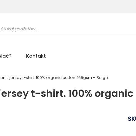
ukiwarka
uktów
iać?
Kontakt
 jersey t-shirt. 100% organic cotton. 165gsm – Beige
sey t-shirt. 100% organic 
SK