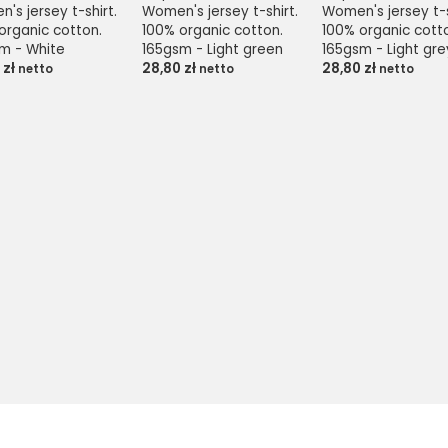
's jersey t-shirt. 
Women's jersey t-shirt. 
Women's jersey t-sh
organic cotton. 
100% organic cotton. 
100% organic cotto
m - White
165gsm - Light green
165gsm - Light gre
0
zł
28,80
zł
28,80
zł
netto
netto
netto