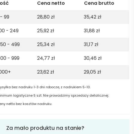
anic
lość
Cena netto
Cena brutto
ton.
 - 99
28,80
zł
35,42
zł
5gsm
00 - 249
25,92
zł
31,88
zł
ge
50 - 499
25,34
zł
31,17
zł
00 - 999
24,77
zł
30,46
zł
1000+
23,62
zł
29,05
zł
ysyłka bez nadruku 1-3 dni robocze, z nadrukiem 5-10.
inimum logistyczne 5 szt. Nie prowadzimy sprzedaży detalicznej.
eny netto bez kosztów nadruku.
Za mało produktu na stanie?