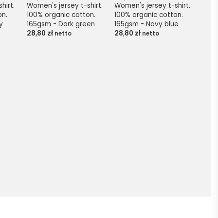
irt. 
Women's jersey t-shirt. 
Women's jersey t-shirt. 
n. 
100% organic cotton. 
100% organic cotton. 
y
165gsm - Dark green
165gsm - Navy blue
28,80
zł
28,80
zł
netto
netto