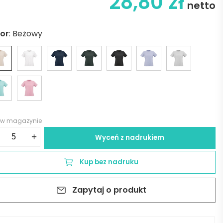
28,80
zł
netto
lor
:
Beżowy
 w magazynie
ść
+
Wyceń z nadrukiem
pacabana
Kup bez nadruku
men's
sey
Zapytaj o produkt
t.
%