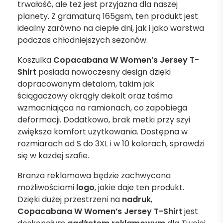
trwałość, ale też jest przyjazna dla naszej
planety. Z gramaturą 165gsm, ten produkt jest
idealny zarówno na ciepłe dni, jak i jako warstwa
podczas chłodniejszych sezonów.
Koszulka
Copacabana W Women’s Jersey T-
Shirt
posiada nowoczesny design dzięki
dopracowanym detalom, takim jak
ściągaczowy okrągły dekolt oraz taśma
wzmacniająca na ramionach, co zapobiega
deformacji. Dodatkowo, brak metki przy szyi
zwiększa komfort użytkowania. Dostępna w
rozmiarach od S do 3XL i w 10 kolorach, sprawdzi
się w każdej szafie.
Branża reklamowa będzie zachwycona
możliwościami
logo
, jakie daje ten produkt.
Dzięki dużej przestrzeni na
nadruk
,
Copacabana W Women’s Jersey T-Shirt
jest