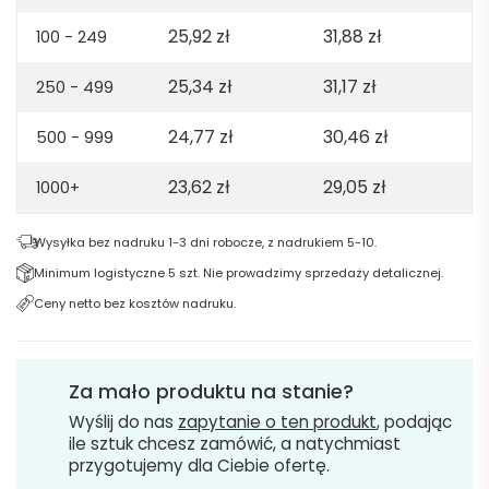
-
25,92
zł
31,88
zł
100 - 249
Beige
25,34
zł
31,17
zł
250 - 499
24,77
zł
30,46
zł
500 - 999
23,62
zł
29,05
zł
1000+
Wysyłka bez nadruku 1-3 dni robocze, z nadrukiem 5-10.
Minimum logistyczne 5 szt. Nie prowadzimy sprzedaży detalicznej.
Ceny netto bez kosztów nadruku.
Za mało produktu na stanie?
Wyślij do nas
zapytanie o ten produkt
, podając
ile sztuk chcesz zamówić, a natychmiast
przygotujemy dla Ciebie ofertę.