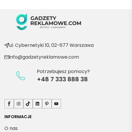
wraca
ć po 
kolejn
e 
produ
kty
ul. Cybernetyki 10, 02-677 Warszawa
info@gadzetyreklamowe.com
Potrzebujesz pomocy?
+48 7 333 888 38
Facebook
Instagram
TikTok
LinkedIn
Pinterest
YouTube
INFORMACJE
O nas