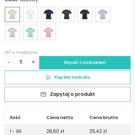
267 w magazynie
ilość
-
+
Wyceń z nadrukiem
Copacabana
W
Kup bez nadruku
Women's
jersey
Zapytaj o produkt
t-
shirt.
100%
organic
Ilość
Cena netto
Cena brutto
cotton.
28,80
zł
35,42
zł
165gsm
1 - 99