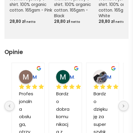
shirt. 100% organic 
shirt. 100% organic 
shirt. 100% organi
cotton. 165gsm - Pink
cotton. 165gsm - 
cotton. 165gsm - 
Black
White
28,80
zł
28,80
zł
28,80
zł
netto
netto
netto
Opinie
Magdalena L.
Marcin M.
Matylda M.
Profes
Bardz
Bardz
jonaln
o 
o 
o
a 
dobra 
dzięku
d
obsłu
komu
ję za 
ga, 
nikacj
super 
p
otrzy
a z 
szybk