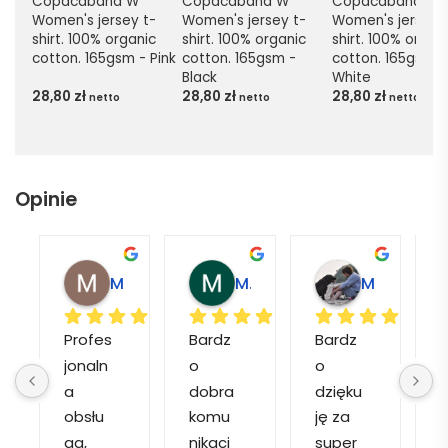
Copacabana W 
Copacabana W 
Copacabana W 
Women's jersey t-
Women's jersey t-
Women's jersey 
shirt. 100% organic 
shirt. 100% organic 
shirt. 100% organi
cotton. 165gsm - Pink
cotton. 165gsm - 
cotton. 165gsm - 
Black
White
28,80
zł
28,80
zł
28,80
zł
netto
netto
netto
Opinie
Magdalena L.
Marcin M.
Matylda M.
Profes
Bardz
Bardz
jonaln
o 
o 
o
a 
dobra 
dzięku
d
obsłu
komu
ję za 
ga, 
nikacj
super 
p