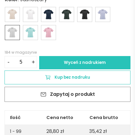
184 w magazynie
ilość
-
+
Wyceń z nadrukiem
Copacabana
W
Kup bez nadruku
Women's
jersey
Zapytaj o produkt
t-
shirt.
100%
organic
Ilość
Cena netto
Cena brutto
cotton.
28,80
zł
35,42
zł
165gsm
1 - 99