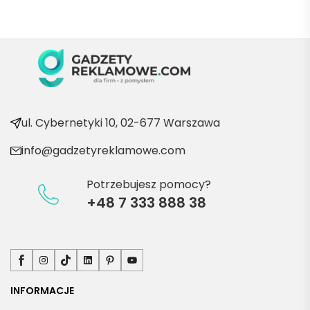
Będę 
wraca
ć po 
kolejn
e 
produ
kty
ul. Cybernetyki 10, 02-677 Warszawa
info@gadzetyreklamowe.com
Potrzebujesz pomocy?
+48 7 333 888 38
Facebook
Instagram
TikTok
LinkedIn
Pinterest
YouTube
INFORMACJE