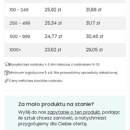
-
25,92
zł
31,88
zł
100 - 249
Light
grey
25,34
zł
31,17
zł
250 - 499
24,77
zł
30,46
zł
500 - 999
23,62
zł
29,05
zł
1000+
Wysyłka bez nadruku 1-3 dni robocze, z nadrukiem 5-10.
Minimum logistyczne 5 szt. Nie prowadzimy sprzedaży detalicznej.
Ceny netto bez kosztów nadruku.
Za mało produktu na stanie?
Wyślij do nas
zapytanie o ten produkt
, podając
ile sztuk chcesz zamówić, a natychmiast
przygotujemy dla Ciebie ofertę.