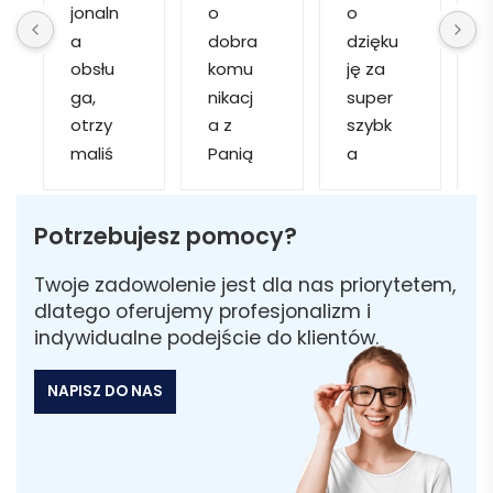
jonaln
o 
o 
o
a 
dobra 
dzięku
d
obsłu
komu
ję za 
ga, 
nikacj
super 
p
otrzy
a z 
szybk
maliś
Panią 
a 
a
my 
Martą 
obsłu
r
kilka 
✅
gę i 
cj
Potrzebujesz pomocy?
wizuali
Szybk
realiza
zacji, z 
a 
cję. 
w
Twoje zadowolenie jest dla nas priorytetem,
któryc
realiza
Został
i 
dlatego oferujemy profesjonalizm i
h 
cja ✅
am 
indywidualne podejście do klientów.
mogliś
Szybk
poinfo
a
my 
a 
rmow
NAPISZ DO NAS
sobie 
dosta
ana 
wybra
wa ✅
że 
ć 
część 
odpo
zamó