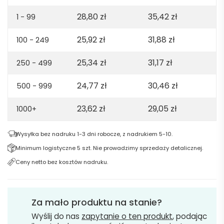
cotton.
28,80
zł
35,42
zł
165gsm
1 - 99
-
25,92
zł
31,88
zł
100 - 249
Pastel
green
25,34
zł
31,17
zł
250 - 499
24,77
zł
30,46
zł
500 - 999
23,62
zł
29,05
zł
1000+
Wysyłka bez nadruku 1-3 dni robocze, z nadrukiem 5-10.
Minimum logistyczne 5 szt. Nie prowadzimy sprzedaży detalicznej.
Ceny netto bez kosztów nadruku.
Za mało produktu na stanie?
Wyślij do nas
zapytanie o ten produkt
, podając