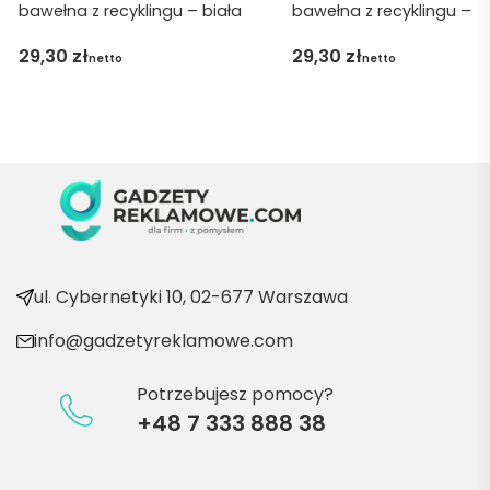
bawełna z recyklingu – biała
bawełna z recyklingu – b
obsłu
gę 
29,30
zł
29,30
zł
netto
netto
pani 
Marii T. 
Będę 
wraca
ć po 
kolejn
e 
produ
kty
ul. Cybernetyki 10, 02-677 Warszawa
info@gadzetyreklamowe.com
Potrzebujesz pomocy?
+48 7 333 888 38