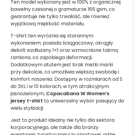
Ten model wykonany jest w 100% z organicznej
bawełny czesanej o gramaturze 165 gsm, co
gwarantuje nie tylko trwałość, ale również
wyjątkową miękkość materiału.
T-shirt ten wyróżnia się starannym
wykonaniem: posiada ściągaczowy, okrągły
dekolt wzdłużany 1×1 oraz wzmocnione taśmą
ramiona, co zapobiega deformacji.
Dodatkowym atutem jest brak metki marki
przy dekolcie, co umożliwia większą swobodę i
komfort noszenia. Dostępny w rozmiarach od S
do 3XL i w 10 kolorach, w tym atrakcyjnym
jasnozielonym,
Copacabana W Women’s
jersey t-shirt
to uniwersalny wybór pasujący do
wielu stylizacji.
Jest to produkt idealny nie tylko dla sektora
korporacyjnego, ale także dla branży
eventowej, turystycznej czy sportowej, gdzie