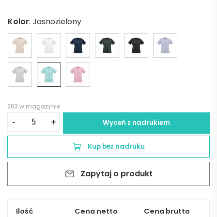
Kolor
:
Jasnozielony
263 w magazynie
ilość
-
+
Wyceń z nadrukiem
Copacabana
W
Kup bez nadruku
Women's
jersey
Zapytaj o produkt
t-
shirt.
100%
organic
Ilość
Cena netto
Cena brutto