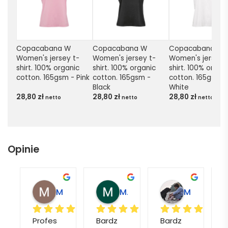
Copacabana W 
Copacabana W 
Copacabana W 
Women's jersey t-
Women's jersey t-
Women's jersey 
shirt. 100% organic 
shirt. 100% organic 
shirt. 100% organi
cotton. 165gsm - Pink
cotton. 165gsm - 
cotton. 165gsm - 
Black
White
28,80
zł
28,80
zł
28,80
zł
netto
netto
netto
Opinie
Magdalena L.
Marcin M.
Matylda M.
Profes
Bardz
Bardz