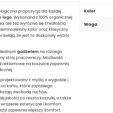
Kolor
logiczna propozycja dla każdej
je
logo
. Wykonana z 100% organicznej
, ale też wyróżnia się trwałością
Waga
ciemnozielony kolor oraz klasyczny
rawiają, że jest to doskonały wybór
 idealnym
gadżetem
na różnego
ny strój pracowniczy. Możliwość
i
reklamowe na koszulce zapewnią
icznej.
aprojektowany z myślą o wygodzie i
 na karku, które zapobiega
iększają swobodę ruchów.
 jakości co reszta koszulki, a także
 wrażenie estetyczne i komfort
szyi zapewnia większy komfort