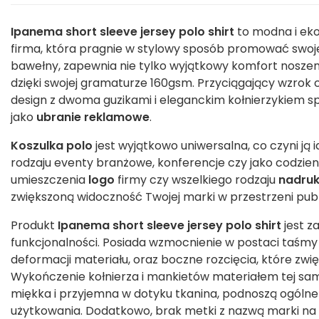
Ipanema short sleeve jersey polo shirt
to modna i eko
firma, która pragnie w stylowy sposób promować swo
bawełny, zapewnia nie tylko wyjątkowy komfort noszenia
dzięki swojej gramaturze 160gsm. Przyciągający wzrok 
design z dwoma guzikami i eleganckim kołnierzykiem sp
jako
ubranie reklamowe
.
Koszulka polo
jest wyjątkowo uniwersalna, co czyni ją
rodzaju eventy branżowe, konferencje czy jako codzien
umieszczenia
logo
firmy czy wszelkiego rodzaju
nadruk
zwiększoną widoczność Twojej marki w przestrzeni publ
Produkt
Ipanema short sleeve jersey polo shirt
jest z
funkcjonalności. Posiada wzmocnienie w postaci taśmy
deformacji materiału, oraz boczne rozcięcia, które zw
Wykończenie kołnierza i mankietów materiałem tej samej
miękka i przyjemna w dotyku tkanina, podnoszą ogólne
użytkowania. Dodatkowo, brak metki z nazwą marki na 