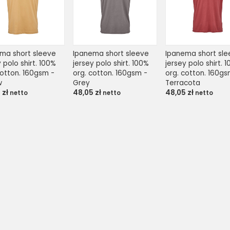
ma short sleeve 
Ipanema short sleeve 
Ipanema short sle
 polo shirt. 100% 
jersey polo shirt. 100% 
jersey polo shirt. 1
cotton. 160gsm - 
org. cotton. 160gsm - 
org. cotton. 160gsm
w
Grey
Terracota
5
zł
48,05
zł
48,05
zł
netto
netto
netto