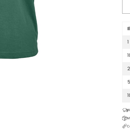
jer
pol
shir
100
org
I
cot
1
16
-
1
Da
gr
2
5
W
M
C