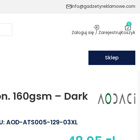
info@gadzetyreklamowe.com
0
Zaloguj się / Zarejestruj
Koszyk
Sklep
ton. 160gsm – Dark
U:
AOD-ATS005-129-03XL