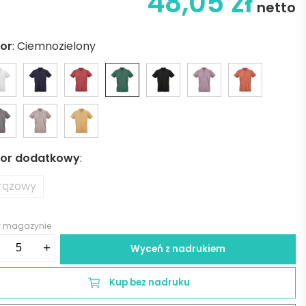
48,05
zł
netto
lor
:
Ciemnozielony
lor dodatkowy
:
rązowy
w magazynie
ść
+
Wyceń z nadrukiem
anema
rt
Kup bez nadruku
eve