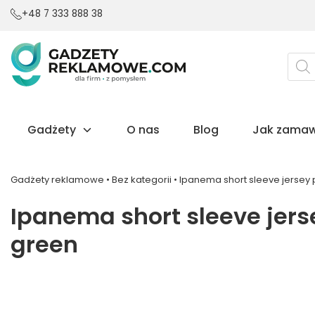
+48 7 333 888 38
Wysz
prod
Gadżety
O nas
Blog
Jak zamaw
Gadżety reklamowe
•
Bez kategorii
•
Ipanema short sleeve jersey p
Ipanema short sleeve jerse
green