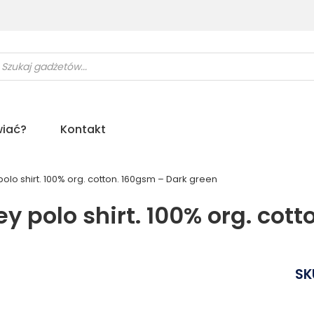
ukiwarka
uktów
iać?
Kontakt
olo shirt. 100% org. cotton. 160gsm – Dark green
y polo shirt. 100% org. cot
SK