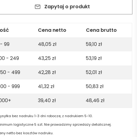
sey
Zapytaj o produkt
o
t.
%
.
lość
Cena netto
Cena brutto
ton.
 - 99
48,05
zł
59,10
zł
0gsm
00 - 249
43,25
zł
53,19
zł
rk
een
50 - 499
42,28
zł
52,01
zł
00 - 999
41,32
zł
50,83
zł
1000+
39,40
zł
48,46
zł
ysyłka bez nadruku 1-3 dni robocze, z nadrukiem 5-10.
inimum logistyczne 5 szt. Nie prowadzimy sprzedaży detalicznej.
eny netto bez kosztów nadruku.