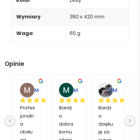
Kolor
biały
Wymiary
380 x 420 mm
Waga
65 g
Opinie
Magdalena L.
Marcin M.
Matylda M.
Profes
Bardz
Bardz
jonaln
o 
o 
o
a 
dobra 
dzięku
d
obsłu
komu
ję za 
ga, 
nikacj
super 
p