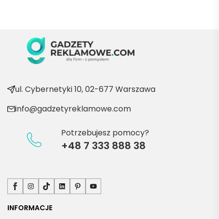
Będę 
wraca
ć po 
kolejn
e 
produ
kty
ul. Cybernetyki 10, 02-677 Warszawa
info@gadzetyreklamowe.com
Potrzebujesz pomocy?
+48 7 333 888 38
Facebook
Instagram
TikTok
LinkedIn
Pinterest
YouTube
INFORMACJE