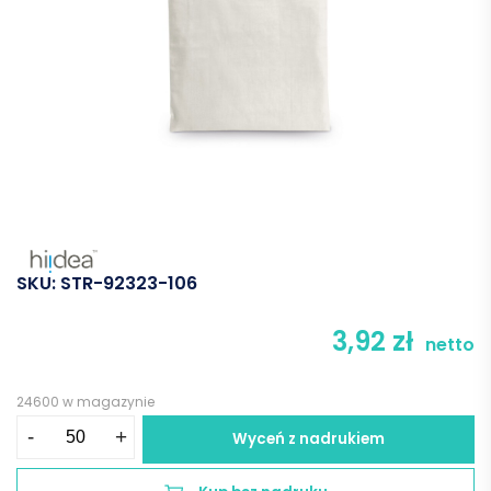
SKU:
STR-92323-106
3,92
zł
netto
24600 w magazynie
ilość
-
+
Wyceń z nadrukiem
MEXICO.
Torba