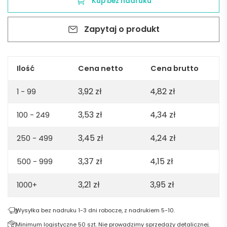
Kup bez nadruku
wykonana
w
Zapytaj o produkt
recyklingowanej
bawełny
(70%)
i
Ilość
Cena netto
Cena brutto
w
3,92
zł
4,82
zł
poliestru
1 - 99
(30%
3,53
zł
4,34
zł
100 - 249
rPET)
(150
3,45
zł
4,24
zł
250 - 499
g/m²)
-
3,37
zł
4,15
zł
500 - 999
Biała
3,21
zł
3,95
zł
1000+
Wysyłka bez nadruku 1-3 dni robocze, z nadrukiem 5-10.
Minimum logistyczne 50 szt. Nie prowadzimy sprzedaży detalicznej.