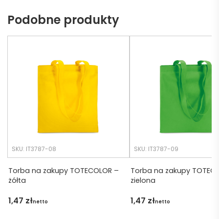
ch 
dotrz
Podobne produkty
potrz
eć ( 
eb. 
bo 
Czas 
bardz
realiza
o 
cji był 
późno 
krótsz
zamó
y niż 
wiłam 
zakład
) ale 
any.
wszys
tko się 
udalo. 
SKU: IT3787-08
SKU: IT3787-09
Dzięku
ję za 
Torba na zakupy TOTECOLOR –
Torba na zakupy TOTEC
żółta
zielona
obsłu
gę 
1,47
zł
1,47
zł
netto
netto
pani 
Marii T. 