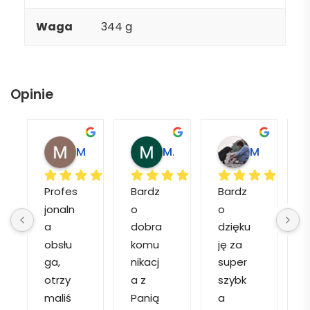
Waga
344 g
Opinie
Magdalena L.
Marcin M.
Matylda M.
Profes
Bardz
Bardz
jonaln
o 
o 
o
a 
dobra 
dzięku
d
obsłu
komu
ję za 
ga, 
nikacj
super 
p
otrzy
a z 
szybk
maliś
Panią 
a 
a