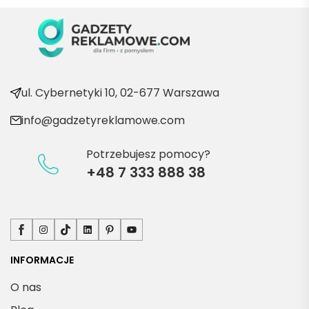
ć po 
kolejn
e 
produ
kty
ul. Cybernetyki 10, 02-677 Warszawa
info@gadzetyreklamowe.com
Potrzebujesz pomocy?
+48 7 333 888 38
Facebook
Instagram
TikTok
LinkedIn
Pinterest
YouTube
INFORMACJE
O nas